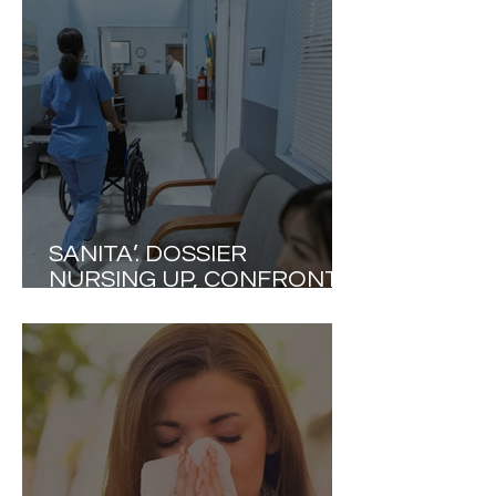
LIMITI DEL PROPRIO
MODELLO ASSISTENZIALE
SANITA’. DOSSIER
NURSING UP, CONFRONTO
ITALIA-EUROPA. DATI
INTERNAZIONALI SHOCK
SULLA SICUREZZA
CLINICA.