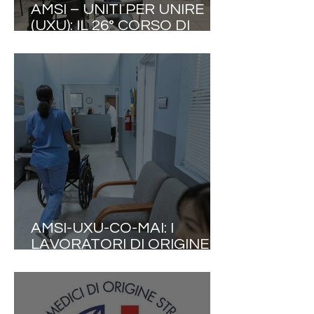
AMSI – UNITI PER UNIRE
(UXU): IL 26° CORSO DI
AGGIORNAMENTO
INTERNAZIONALE
INTERDISCIPLINARE
CONFERMA LA
COLLABORAZIONE TRA LE
PROFESSIONI SANITARIE
AMSI-UXU-CO-MAI: I
LAVORATORI DI ORIGINE
STRANIERA PRODUCONO
9% DEL PIL ITALIANO E 177
MILIARDI DI EURO