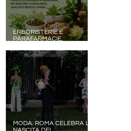
ERBORISTERIE E
PARAFARMACIE,
SALUTE.IT: «CRESCE LA
DOMANDA DI BENESSERE,
MA SERVONO
CONSULENZA, QUALITÀ E
REGOLE CHIARE»
MODA. ROMA CELEBRA LA
NASCITA DEL