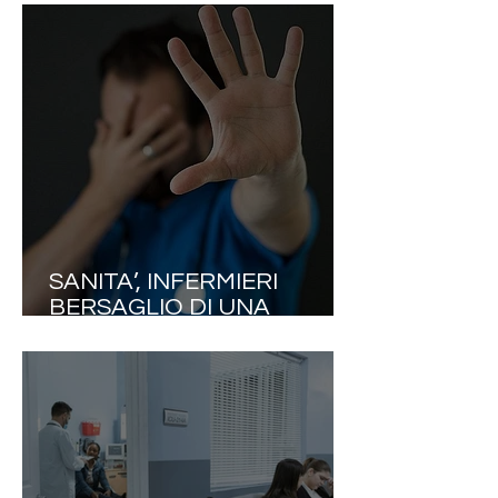
SANITARIE) E
AMMINISTRAZIONE
FONDAZIONE GEMELLI: IL
30 APRILE SARA’
SCIOPERO!.
SANITA’, INFERMIERI
BERSAGLIO DI UNA
SPIRALE DI VIOLENZA
SENZA PRECEDENTI. NEL
2025 OLTRE 130MILA
AGGRESSIONI. NURSING
UP INCHIODA LE
AZIENDE: “L’ARTICOLO
2087 DEL CODICE CIVILE E