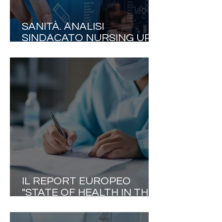
SANITÀ. ANALISI
SINDACATO NURSING UP:
«L'INTELLIGENZA
ARTIFICIALE NON DEVE
SOSTITUIRE GLI
INFERMIERI. DEVE
RESTITUIRE TEMPO DI
CURA AI PAZIENTI»
IL REPORT EUROPEO
"STATE OF HEALTH IN THE
EU" METTE L'ITALIA DI
FRONTE AGLI EVIDENTI