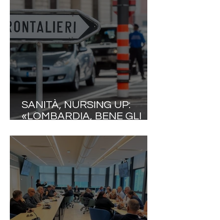
DEI CONTI. SOLO IL 3,8%
DELLE STRUTTURE È
OPERATIVO»
SANITÀ, NURSING UP:
«LOMBARDIA, BENE GLI
INCENTIVI DI CONFINE, MA
TASSARE I COLLEGHI
FRONTALIERI È ANCORA
UNA VOLTA UN GRAVE
ERRORE STRATEGICO. LA
FUGA VERSO LA SVIZZERA
SI FERMA CON LA
VALORIZZAZIONE