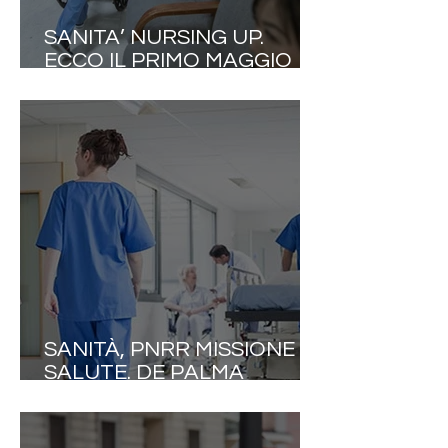
SANITA’ NURSING UP.
ECCO IL PRIMO MAGGIO
DEGLI INFERMIERI ITALIANI:
7MILA PROFESSIONISTI IN
FUGA ALL’ESTERO OGNI
ANNO E STIPENDI DEL 20%
INFERIORI ALLA MEDIA UE!
SANITÀ, PNRR MISSIONE
SALUTE. DE PALMA
(NURSING UP): «UN
PASTICCIO CERTIFICATO
DAI NUMERI DELLA CORTE