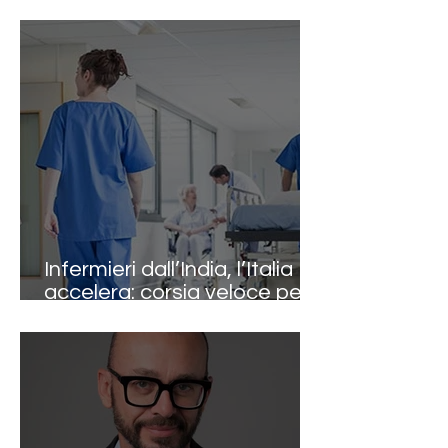
MONDIALE ICN E I MODELLI
EUROPEI METTONO IN
EVIDENZA LE
INCONGRUENZE ITALIANE”
Infermieri dall’India, l’Italia
accelera: corsia veloce per
le assunzioni nelle strutture
sanitarie