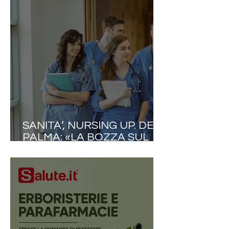
SANITA’, NURSING UP. DE
PALMA: «LA BOZZA SUL
FABBISOGNO FORMATIVO
VA RIVISTA. IN UN
MOMENTO COSÌ DELICATO
RIDURRE I POSTI A
INFERMIERISTICA È UN
SEGNALE CHE
PREOCCUPA NON POCO»