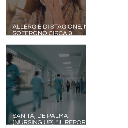
ALLERGIE DI STAGIONE, NE
SOFFRONO CIRCA 9
MILIONI DI ITALIANI:
INFORMAZIONE E
PREVENZIONE LE PRIME
ALLEATE CONTRO I
DISTURBI DELLA
PRIMAVERA
SANITÀ, DE PALMA
(NURSING UP): “IL REPORT