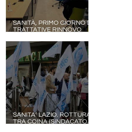
SANITÀ, PRIMO GIORNO DI
TRATTATIVE RINNOVO
CCNL 2025–2027, NURSING
UP : “SERVONO SCELTE
NETTE. RICONOSCERE
RESPONSABILITÀ E
VALORE DI CHI TIENE IN
PIEDI IL SSN”.
SANITA’ LAZIO. ROTTURA
TRA COINA (SINDACATO
DELLE PROFESSIONI