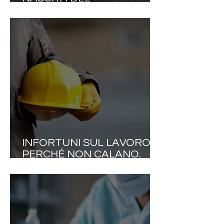
ROTONDISMO: ELEONORA
ALTAMORE LANCIA UNA
NUOVA IDEA DI ELEGANZA
INFORTUNI SUL LAVORO,
PERCHÉ NON CALANO.
QUASI 600 MILA DENUNCE
E OLTRE MILLE MORTI NEL
2025. LA VERA SFIDA È
TRASFORMARE LA
SICUREZZA IN CULTURA
DELLA SALUTE