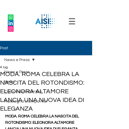
Post
News e Press
4 lug
News e Press
MODA. ROMA CELEBRA LA
NASCITA DEL ROTONDISMO:
News
ELEONORA ALTAMORE
Comunicati stampa
LANCIA UNA NUOVA IDEA DI
Rassegna stampa AISI
ELEGANZA
MODA. ROMA CELEBRA LA NASCITA DEL 
ROTONDISMO: ELEONORA ALTAMORE 