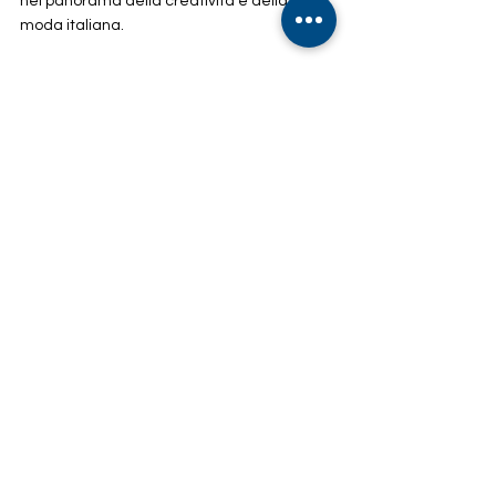
nel panorama della creatività e della 
moda italiana.
REDAZIONE ITALIA DA VIVERE
Indirizzo:
Via Francesco Paciotti, 30 – 00176 Roma
Email:
info@associazioneisi.it
amministrazione@associazioneisi.it
Telefono
+39 392 2692327
Atto costitutivo
Codice etico
MOG 23