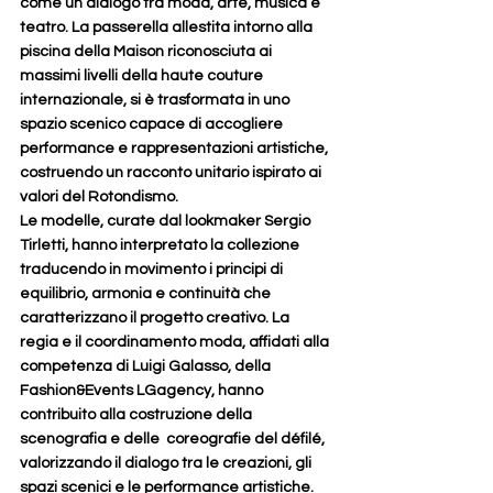
come un dialogo tra moda, arte, musica e 
teatro. La passerella allestita intorno alla 
piscina della Maison riconosciuta ai 
massimi livelli della haute couture 
internazionale, si è trasformata in uno 
spazio scenico capace di accogliere 
performance e rappresentazioni artistiche, 
costruendo un racconto unitario ispirato ai 
valori del Rotondismo. 
Le modelle, curate dal lookmaker Sergio 
Tirletti, hanno interpretato la collezione 
traducendo in movimento i principi di 
equilibrio, armonia e continuità che 
caratterizzano il progetto creativo. La 
regia e il coordinamento moda, affidati alla 
competenza di Luigi Galasso, della 
Fashion&Events LGagency, hanno 
contribuito alla costruzione della 
scenografia e delle  coreografie del défilé, 
valorizzando il dialogo tra le creazioni, gli 
spazi scenici e le performance artistiche.