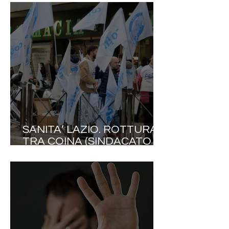
UP : “SERVONO SCELTE
NETTE. RICONOSCERE
RESPONSABILITÀ E
VALORE DI CHI TIENE IN
PIEDI IL SSN”.
SANITA’ LAZIO. ROTTURA
TRA COINA (SINDACATO
DELLE PROFESSIONI
SANITARIE) E
AMMINISTRAZIONE
FONDAZIONE GEMELLI: IL
30 APRILE SARA’
SCIOPERO!.