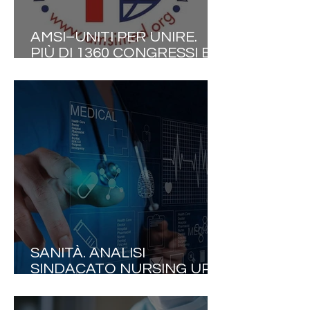
AMSI–UNITI PER UNIRE.
PIÙ DI 1360 CONGRESSI E
CONVEGNI DAL 2000.IL
CONGRESSO DEL 27.06
CONFERMA LA
COLLABORAZIONE TRA LE
PROFESSIONI SANITARIE
ED ALBI PROFESSIONALI.
SANITÀ. ANALISI
SINDACATO NURSING UP:
«L'INTELLIGENZA
ARTIFICIALE NON DEVE