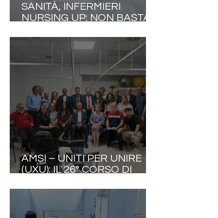
SANITÀ, INFERMIERI
NURSING UP: NON BASTA
COSTRUIRE IL PONTE DI
COMANDO SE LA NAVE
RESTA SENZA
EQUIPAGGIO
AMSI – UNITI PER UNIRE
(UXU): IL 26° CORSO DI
AGGIORNAMENTO
INTERNAZIONALE
INTERDISCIPLINARE
CONFERMA LA