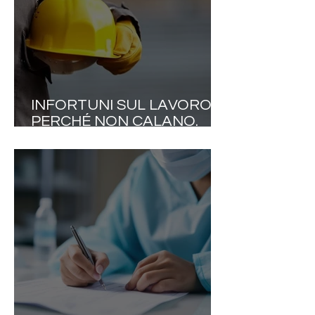
INFORTUNI SUL LAVORO,
PERCHÉ NON CALANO.
QUASI 600 MILA DENUNCE
E OLTRE MILLE MORTI NEL
2025. LA VERA SFIDA È
TRASFORMARE LA
SICUREZZA IN CULTURA
DELLA SALUTE