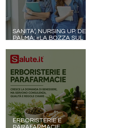
SANITA’, NURSING UP. DE
PALMA: «LA BOZZA SUL
FABBISOGNO FORMATIVO
VA RIVISTA. IN UN
MOMENTO COSÌ DELICATO
RIDURRE I POSTI A
INFERMIERISTICA È UN
SEGNALE CHE
PREOCCUPA NON POCO»
ERBORISTERIE E
PARAFARMACIE,