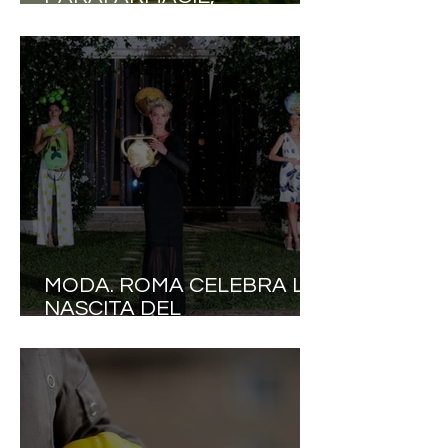
SALUTE.IT: «CRESCE LA
DOMANDA DI BENESSERE,
MA SERVONO
CONSULENZA, QUALITÀ E
REGOLE CHIARE»
MODA. ROMA CELEBRA LA
NASCITA DEL
ROTONDISMO: ELEONORA
ALTAMORE LANCIA UNA
NUOVA IDEA DI ELEGANZA