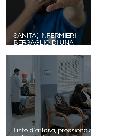
SANITA’, INFERMIERI
BERSAGLIO DI UNA
SPIRALE DI VIOLENZA
SENZA PRECEDENTI. NEL
2025 OLTRE 130MILA
AGGRESSIONI. NURSING
UP INCHIODA LE
AZIENDE: “L’ARTICOLO
2087 DEL CODICE CIVILE E
IL D.LGS 81/08 VI I
Liste d’attesa, pressione sul