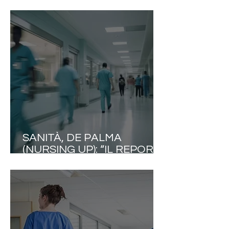
MILIONI DI ITALIANI:
INFORMAZIONE E
PREVENZIONE LE PRIME
ALLEATE CONTRO I
DISTURBI DELLA
PRIMAVERA
SANITÀ, DE PALMA
(NURSING UP): “IL REPORT
MONDIALE ICN E I MODELLI
EUROPEI METTONO IN
EVIDENZA LE
INCONGRUENZE ITALIANE”