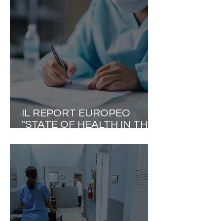
SOSTITUIRE GLI
INFERMIERI. DEVE
RESTITUIRE TEMPO DI
CURA AI PAZIENTI»
IL REPORT EUROPEO
"STATE OF HEALTH IN THE
EU" METTE L'ITALIA DI
FRONTE AGLI EVIDENTI
LIMITI DEL PROPRIO
MODELLO ASSISTENZIALE