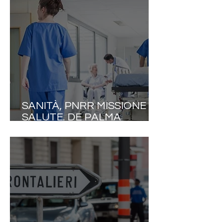
ANNO E STIPENDI DEL 20%
INFERIORI ALLA MEDIA UE!
SANITÀ, PNRR MISSIONE
SALUTE. DE PALMA
(NURSING UP): «UN
PASTICCIO CERTIFICATO
DAI NUMERI DELLA CORTE
DEI CONTI. SOLO IL 3,8%
DELLE STRUTTURE È
OPERATIVO»