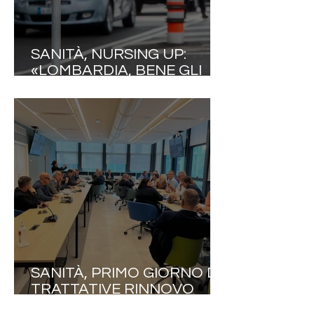
SANITÀ, NURSING UP:
«LOMBARDIA, BENE GLI
INCENTIVI DI CONFINE, MA
TASSARE I COLLEGHI
FRONTALIERI È ANCORA
UNA VOLTA UN GRAVE
ERRORE STRATEGICO. LA
FUGA VERSO LA SVIZZERA
SI FERMA CON LA
VALORIZZAZIONE
SANITÀ, PRIMO GIORNO DI
TRATTATIVE RINNOVO
CCNL 2025–2027, NURSING