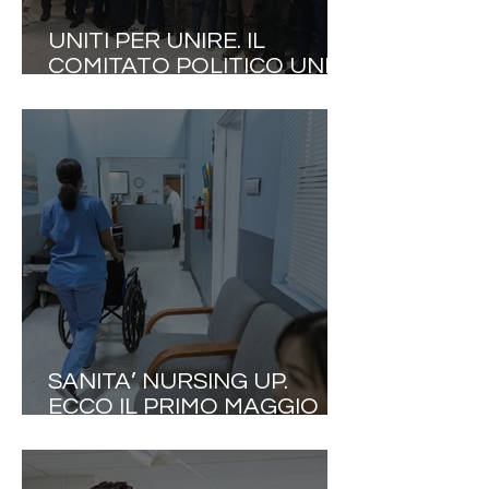
UNITI PER UNIRE. IL
COMITATO POLITICO UNITI
PER UNIRE ELABORA UN
"MANIFESTO DELLA
BUONA POLITICA
INTERNAZIONALE"
SANITA’ NURSING UP.
ECCO IL PRIMO MAGGIO
DEGLI INFERMIERI ITALIANI:
7MILA PROFESSIONISTI IN
FUGA ALL’ESTERO OGNI