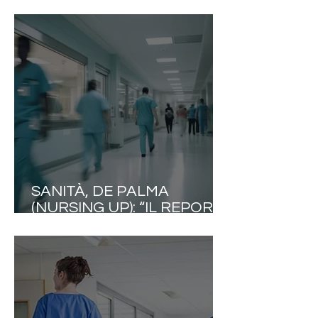
MILIONI DI ITALIANI:
INFORMAZIONE E
PREVENZIONE LE PRIME
ALLEATE CONTRO I
DISTURBI DELLA
PRIMAVERA
SANITÀ, DE PALMA
(NURSING UP): “IL REPORT
MONDIALE ICN E I MODELLI
EUROPEI METTONO IN
EVIDENZA LE
INCONGRUENZE ITALIANE”