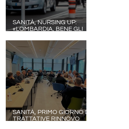
SANITÀ, NURSING UP:
«LOMBARDIA, BENE GLI
INCENTIVI DI CONFINE, MA
TASSARE I COLLEGHI
FRONTALIERI È ANCORA
UNA VOLTA UN GRAVE
ERRORE STRATEGICO. LA
FUGA VERSO LA SVIZZERA
SI FERMA CON LA
VALORIZZAZIONE
SANITÀ, PRIMO GIORNO DI
TRATTATIVE RINNOVO
CCNL 2025–2027, NURSING