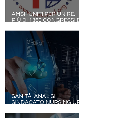
AMSI–UNITI PER UNIRE.
PIÙ DI 1360 CONGRESSI E
CONVEGNI DAL 2000.IL
CONGRESSO DEL 27.06
CONFERMA LA
COLLABORAZIONE TRA LE
PROFESSIONI SANITARIE
ED ALBI PROFESSIONALI.
SANITÀ. ANALISI
SINDACATO NURSING UP:
«L'INTELLIGENZA
ARTIFICIALE NON DEVE