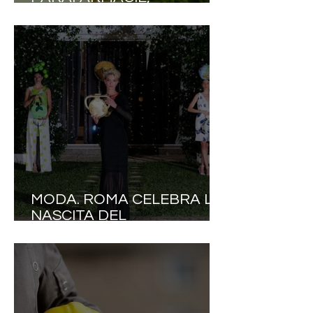
SALUTE.IT: «CRESCE LA
DOMANDA DI BENESSERE,
MA SERVONO
CONSULENZA, QUALITÀ E
REGOLE CHIARE»
MODA. ROMA CELEBRA LA
NASCITA DEL
ROTONDISMO: ELEONORA
ALTAMORE LANCIA UNA
NUOVA IDEA DI ELEGANZA