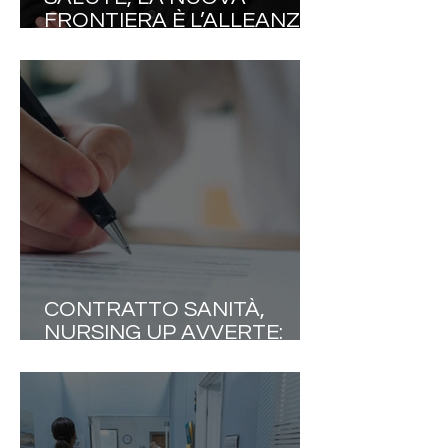
FRONTIERA È L’ALLEANZA
TERAPEUTICA
CONTRATTO SANITÀ,
NURSING UP AVVERTE:
«L'EQUITÀ RETRIBUTIVA
NON DIVENTI UN
PRETESTO PER LIVELLARE
LE PROFESSIONI»