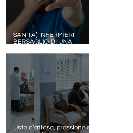
SANITA’, INFERMIERI
BERSAGLIO DI UNA
SPIRALE DI VIOLENZA
SENZA PRECEDENTI. NEL
2025 OLTRE 130MILA
AGGRESSIONI. NURSING
UP INCHIODA LE
AZIENDE: “L’ARTICOLO
2087 DEL CODICE CIVILE E
IL D.LGS 81/08 VI I
Liste d’attesa, pressione sul