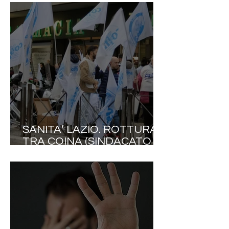
UP : “SERVONO SCELTE
NETTE. RICONOSCERE
RESPONSABILITÀ E
VALORE DI CHI TIENE IN
PIEDI IL SSN”.
SANITA’ LAZIO. ROTTURA
TRA COINA (SINDACATO
DELLE PROFESSIONI
SANITARIE) E
AMMINISTRAZIONE
FONDAZIONE GEMELLI: IL
30 APRILE SARA’
SCIOPERO!.