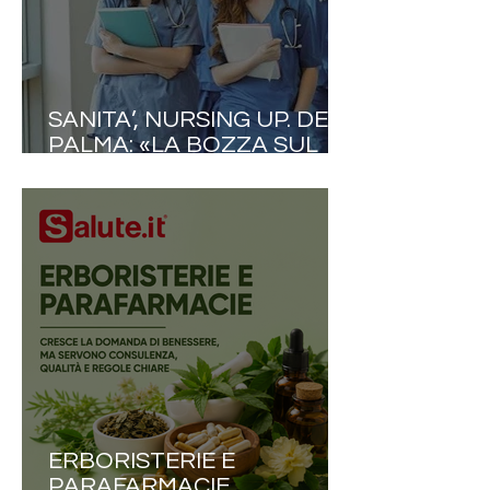
SANITA’, NURSING UP. DE
PALMA: «LA BOZZA SUL
FABBISOGNO FORMATIVO
VA RIVISTA. IN UN
MOMENTO COSÌ DELICATO
RIDURRE I POSTI A
INFERMIERISTICA È UN
SEGNALE CHE
PREOCCUPA NON POCO»
ERBORISTERIE E
PARAFARMACIE,