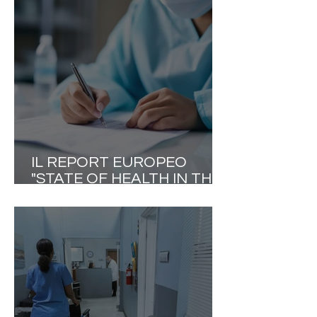
SOSTITUIRE GLI
INFERMIERI. DEVE
RESTITUIRE TEMPO DI
CURA AI PAZIENTI»
IL REPORT EUROPEO
"STATE OF HEALTH IN THE
EU" METTE L'ITALIA DI
FRONTE AGLI EVIDENTI
LIMITI DEL PROPRIO
MODELLO ASSISTENZIALE