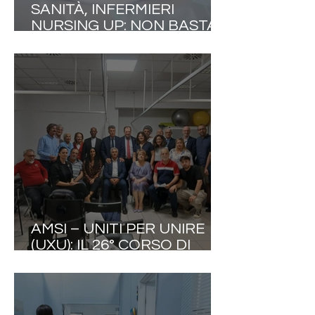
SANITÀ, INFERMIERI
NURSING UP: NON BASTA
COSTRUIRE IL PONTE DI
COMANDO SE LA NAVE
RESTA SENZA
EQUIPAGGIO
AMSI – UNITI PER UNIRE
(UXU): IL 26° CORSO DI
AGGIORNAMENTO
INTERNAZIONALE
INTERDISCIPLINARE
CONFERMA LA