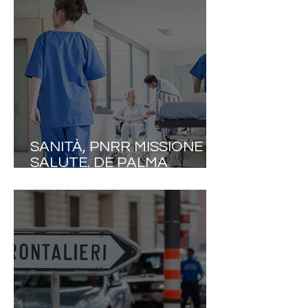
ANNO E STIPENDI DEL 20%
INFERIORI ALLA MEDIA UE!
SANITÀ, PNRR MISSIONE
SALUTE. DE PALMA
(NURSING UP): «UN
PASTICCIO CERTIFICATO
DAI NUMERI DELLA CORTE
DEI CONTI. SOLO IL 3,8%
DELLE STRUTTURE È
OPERATIVO»