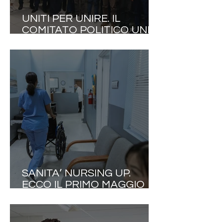
UNITI PER UNIRE. IL
COMITATO POLITICO UNITI
PER UNIRE ELABORA UN
"MANIFESTO DELLA
BUONA POLITICA
INTERNAZIONALE"
SANITA’ NURSING UP.
ECCO IL PRIMO MAGGIO
DEGLI INFERMIERI ITALIANI:
7MILA PROFESSIONISTI IN
FUGA ALL’ESTERO OGNI