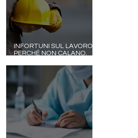
INFORTUNI SUL LAVORO,
PERCHÉ NON CALANO.
QUASI 600 MILA DENUNCE
E OLTRE MILLE MORTI NEL
2025. LA VERA SFIDA È
TRASFORMARE LA
SICUREZZA IN CULTURA
DELLA SALUTE