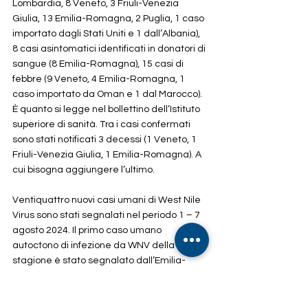
Lombardia, 8 Veneto, 3 Friuli-Venezia 
Giulia, 13 Emilia-Romagna, 2 Puglia, 1 caso 
importato dagli Stati Uniti e 1 dall’Albania), 
8 casi asintomatici identificati in donatori di 
sangue (8 Emilia-Romagna), 15 casi di 
febbre (9 Veneto, 4 Emilia-Romagna, 1 
caso importato da Oman e 1 dal Marocco). 
È quanto si legge nel bollettino dell’Istituto 
superiore di sanità. Tra i casi confermati 
sono stati notificati 3 decessi (1 Veneto, 1 
Friuli-Venezia Giulia, 1 Emilia-Romagna). A 
cui bisogna aggiungere l’ultimo.
Ventiquattro nuovi casi umani di West Nile 
Virus sono stati segnalati nel periodo 1 – 7 
agosto 2024. Il primo caso umano 
autoctono di infezione da WNV della 
stagione è stato segnalato dall’Emilia-
Romagna il 26 giugno nella provincia di 
Modena. Nello stesso periodo non sono 
stati segnalati casi di Usutu virus. La 