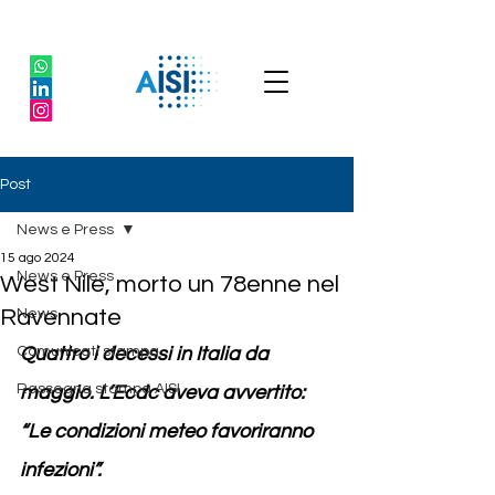
Post
News e Press
15 ago 2024
News e Press
West Nile, morto un 78enne nel
Ravennate
News
Comunicati stampa
Quattro i decessi in Italia da 
Rassegna stampa AISI
maggio. L’Ecdc aveva avvertito: 
“Le condizioni meteo favoriranno 
infezioni”.