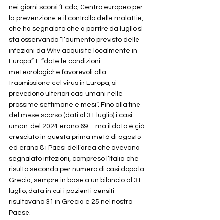
nei giorni scorsi ’Ecdc, Centro europeo per 
la prevenzione e il controllo delle malattie, 
che ha segnalato che a partire da luglio si 
sta osservando “l’aumento previsto delle 
infezioni da Wnv acquisite localmente in 
Europa”. E “date le condizioni 
meteorologiche favorevoli alla 
trasmissione del virus in Europa, si 
prevedono ulteriori casi umani nelle 
prossime settimane e mesi“. Fino alla fine 
del mese scorso (dati al 31 luglio) i casi 
umani del 2024 erano 69 – ma il dato è già 
cresciuto in questa prima metà di agosto – 
ed erano 8 i Paesi dell’area che avevano 
segnalato infezioni, compreso l’Italia che 
risulta seconda per numero di casi dopo la 
Grecia, sempre in base a un bilancio al 31 
luglio, data in cui i pazienti censiti 
risultavano 31 in Grecia e 25 nel nostro 
Paese.