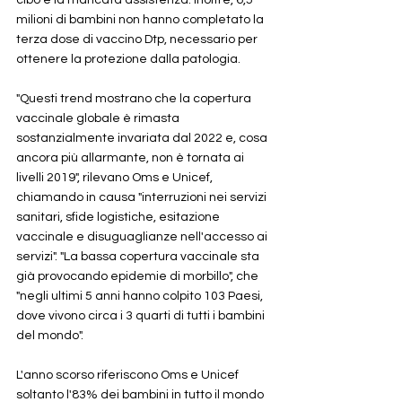
cibo e la mancata assistenza. Inoltre, 6,5 
milioni di bambini non hanno completato la 
terza dose di vaccino Dtp, necessario per 
ottenere la protezione dalla patologia. 
"Questi trend mostrano che la copertura 
vaccinale globale è rimasta 
sostanzialmente invariata dal 2022 e, cosa 
ancora più allarmante, non è tornata ai 
livelli 2019", rilevano Oms e Unicef, 
chiamando in causa "interruzioni nei servizi 
sanitari, sfide logistiche, esitazione 
vaccinale e disuguaglianze nell'accesso ai 
servizi". "La bassa copertura vaccinale sta 
già provocando epidemie di morbillo", che 
"negli ultimi 5 anni hanno colpito 103 Paesi, 
dove vivono circa i 3 quarti di tutti i bambini 
del mondo". 
L'anno scorso riferiscono Oms e Unicef 
soltanto l'83% dei bambini in tutto il mondo 