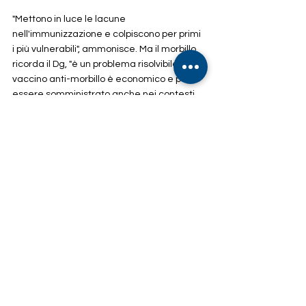
"Mettono in luce le lacune 
nell'immunizzazione e colpiscono per primi 
i più vulnerabili", ammonisce. Ma il morbillo, 
ricorda il Dg, "è un problema risolvibile. Il 
vaccino anti-morbillo è economico e può 
essere somministrato anche nei contesti 
più difficili. L'Oms è impegnata a lavorare 
con tutti i nostri partner per aiutare i Paesi 
a colmare questo gap e proteggere i 
bambini più a rischio il più rapidamente 
possibile".
FONTE: 
https://www.doctor33.it/articolo/61645/vac
cini-nei-bimbi-sotto-i-livelli-pre-covid-
lallarme-onu-27-mln-di-non-protetti