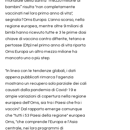
mondiale della sanità “mezzo milione di 
bambini” risulta "non completamente 
vaccinati nel loro primo anno di vita", 
segnala l'Oms Europa. L'anno scorso, nella 
regione europea, mentre oltre 9 milioni di 
bimbi hanno ricevuto tutte e 3 le prime dosi 
chiave di vaccino contro difterite, tetano e 
pertosse (Dtp) nel primo anno di vita riporta 
Oms Europa un altro mezzo milione ha 
mancato uno o più step. 
"In linea con le tendenze globali, i dati 
appena pubblicati rimarca l'agenzia 
mostrano un recupero solo parziale dei cali 
causati dalla pandemia di Covid-19 e 
ampie variazioni di copertura nella regione 
europea dell'Oms, sia tra i Paesi che fra i 
vaccini". Dal rapporto emerge comunque 
che "tutti i 53 Paesi della regione" europea 
Oms, "che comprende l'Europa e l'Asia 
centrale, nei loro programmi di 