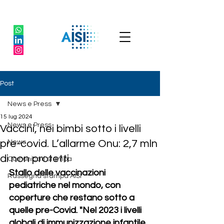
Post
News e Press
15 lug 2024
News e Press
Vaccini, nei bimbi sotto i livelli
pre-covid. L’allarme Onu: 2,7 mln
News
di non protetti
Comunicati stampa
Stallo delle vaccinazioni 
Rassegna stampa AISI
pediatriche nel mondo, con 
coperture che restano sotto a 
quelle pre-Covid. "Nel 2023 i livelli 
globali di immunizzazione infantile 