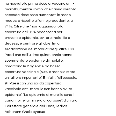
ha ricevuto la prima dose di vaccino anti-
morbillo, mentre i bimbi che hanno avuto la 
seconda dose sono aumentati in modo 
modesto rispetto all'anno precedente, al 
74%. Cifre che "non raggiungono la 
copertura del 95% necessaria per 
prevenire epidemie, evitare malattie e 
decessi, e centrare gli obiettivi di 
eradicazione del morbillo". Negli oltre 100 
Paesi che nell'ultimo quinquennio hanno 
sperimentato epidemie di morbillo, 
rimarcano le 2 agenzie, "la bassa 
copertura vaccinale (80% o meno) e stata 
un fattore importante". E infatti, "all'opposto, 
91 Paesi con una solida copertura 
vaccinale anti-morbillo non hanno avuto 
epidemie". "Le epidemie di morbillo sono il 
canarino nella miniera di carbone", dichiara 
il direttore generale dell'Oms, Tedros 
Adhanom Ghebreyesus. 