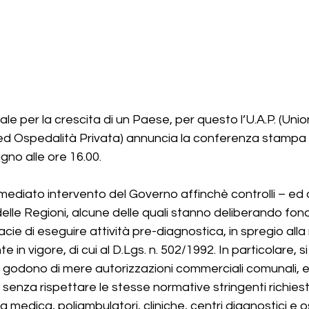
ale per la crescita di un Paese, per questo l’U.A.P. (Uni
 ed Ospedalità Privata) annuncia la conferenza stampa c
ugno alle ore 16.00.
mediato intervento del Governo affinchè controlli – ed ar
lle Regioni, alcune delle quali stanno deliberando fond
cie di eseguire attività pre-diagnostica, in spregio alla
 in vigore, di cui al D.Lgs. n. 502/1992. In particolare, s
 godono di mere autorizzazioni commerciali comunali, e
 senza rispettare le stesse normative stringenti richiest
ica medica, poliambulatori, cliniche, centri diagnostici e 