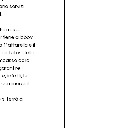
ano servizi 
.
 farmacie, 
rtiene a lobby 
a Mattarella e il 
, tutori della 
impasse della 
garantire 
, infatti, le 
i commerciali 
si terrà a 