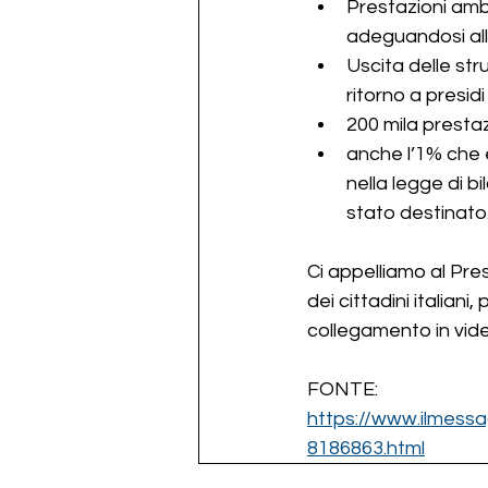
Prestazioni amb
adeguandosi all
Uscita delle str
ritorno a presidi 
200 mila prestazi
anche l’1% che e
nella legge di b
stato destinato
Ci appelliamo al Pres
dei cittadini italian
collegamento in vid
FONTE: 
https://www.ilmes
8186863.html