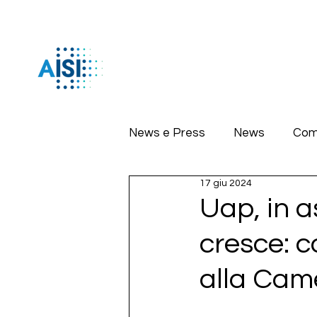
News e Press
News
Com
17 giu 2024
Uap, in a
cresce: c
alla Came