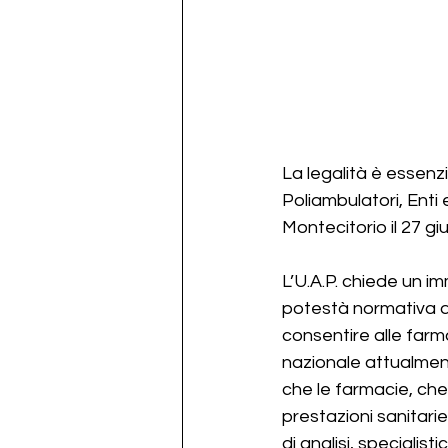
La legalità è essenzi
Poliambulatori, Enti
Montecitorio il 27 gi
L’U.A.P. chiede un im
potestà normativa de
consentire alle farma
nazionale attualmente
che le farmacie, che
prestazioni sanitarie
di analisi, specialist