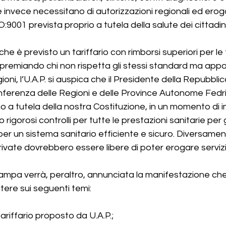
he invece necessitano di autorizzazioni regionali ed erog
SO:9001 prevista proprio a tutela della salute dei cittadini
 che è previsto un tariffario con rimborsi superiori per le
premiando chi non rispetta gli stessi standard ma appa
gioni, l’U.A.P. si auspica che il Presidente della Repubblic
ferenza delle Regioni e delle Province Autonome Fedriga
no a tutela della nostra Costituzione, in un momento di 
rigorosi controlli per tutte le prestazioni sanitarie per 
per un sistema sanitario efficiente e sicuro. Diversamente
private dovrebbero essere libere di poter erogare serviz
mpa verrà, peraltro, annunciata la manifestazione che 
ere sui seguenti temi:
riffario proposto da U.A.P.;