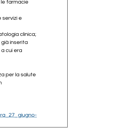
 le farmacie 
servizi e 
tologia clinica; 
già inserita 
a cui era 
a per la salute 
n 
era_27_giugno-