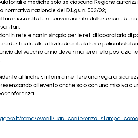
ulatoriali e mediche solo se ciascuna Regione autorizzi
a normativa nazionale del D.Lgs. n. 502/92;
utture accreditate e convenzionate dalla sezione beni e 
sanitari;
oni in rete e non in singolo per le reti di laboratorio di pa
ra destinato alle attività di ambulatori e poliambulatori 
ilancio del vecchio anno deve rimanere nella postazione 
.
idente affinchè si ritorni a mettere una regia di sicurezz
i, presenziando all’evento anche solo con una missiva o u
eoconferenza.
saggero.it/roma/eventi/uap_conferenza_stampa_cam