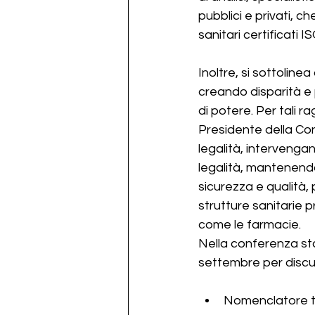
pubblici e privati, c
sanitari certificati I
Inoltre, si sottolinea
creando disparità e 
di potere. Per tali ra
Presidente della Con
legalità, intervenga
legalità, mantenendo 
sicurezza e qualità, 
strutture sanitarie 
come le farmacie.
Nella conferenza sta
settembre per discut
Nomenclatore ta