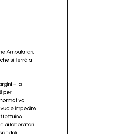
one Ambulatori, 
he si terrà a 
gini – la 
i per 
 normativa 
i vuole impedire 
ffettuino 
e ai laboratori 
ospedali 