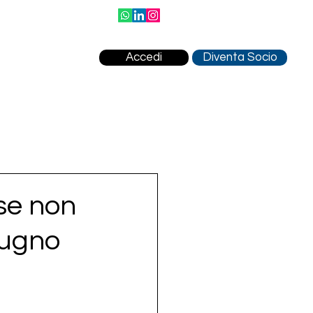
Accedi
Diventa Socio
ese non
iugno