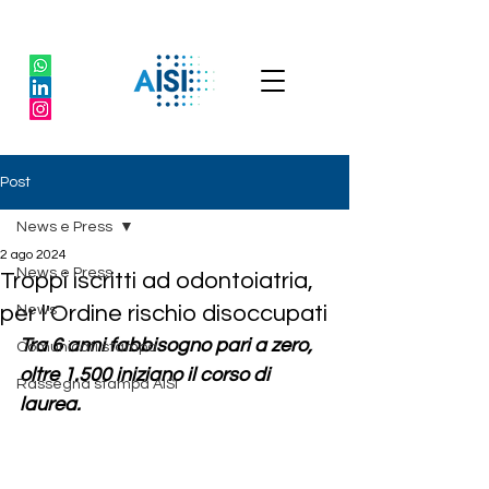
Post
News e Press
2 ago 2024
News e Press
Troppi iscritti ad odontoiatria,
per l'Ordine rischio disoccupati
News
Tra 6 anni fabbisogno pari a zero, 
Comunicati stampa
oltre 1.500 iniziano il corso di 
Rassegna stampa AISI
laurea.