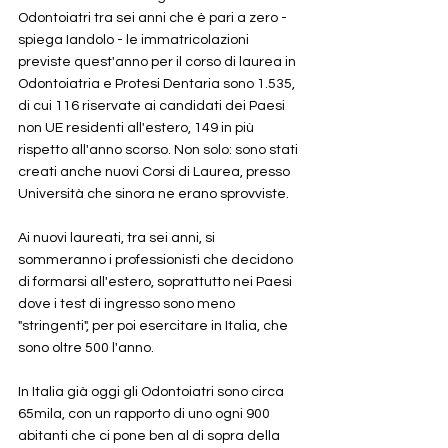
Odontoiatri tra sei anni che è pari a zero - 
spiega Iandolo - le immatricolazioni 
previste quest'anno per il corso di laurea in 
Odontoiatria e Protesi Dentaria sono 1.535, 
di cui 116 riservate ai candidati dei Paesi 
non UE residenti all'estero, 149 in più 
rispetto all'anno scorso. Non solo: sono stati 
creati anche nuovi Corsi di Laurea, presso 
Università che sinora ne erano sprovviste. 
Ai nuovi laureati, tra sei anni, si 
sommeranno i professionisti che decidono 
di formarsi all'estero, soprattutto nei Paesi 
dove i test di ingresso sono meno 
"stringenti", per poi esercitare in Italia, che 
sono oltre 500 l'anno.
In Italia già oggi gli Odontoiatri sono circa 
65mila, con un rapporto di uno ogni 900 
abitanti che ci pone ben al di sopra della 