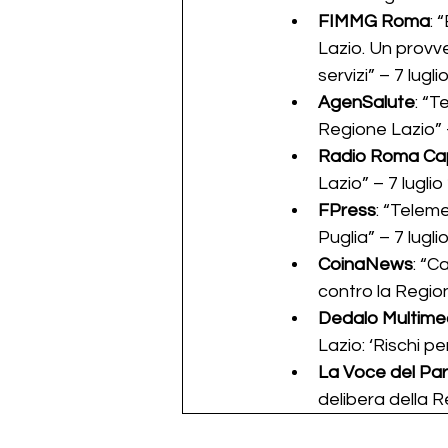
FIMMG Roma
: 
Lazio. Un provve
servizi” – 7 lugli
AgenSalute
: “T
Regione Lazio” –
Radio Roma Cap
Lazio” – 7 luglio
FPress
: “Teleme
Puglia” – 7 lugli
CoinaNews
: “C
contro la Region
Dedalo Multime
Lazio: ‘Rischi pe
La Voce del Pa
delibera della R