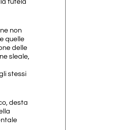
la tutela 
one non 
e quelle 
one delle 
e sleale, 
i stessi 
co, desta 
lla 
ntale 