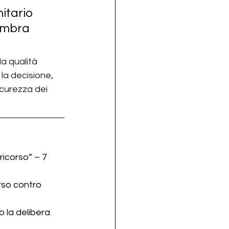
itario 
embra 
a qualità 
 la decisione, 
icurezza dei 
ricorso” – 7 
rso contro 
 la delibera 