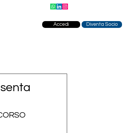
Accedi
Diventa Socio
esenta
ICORSO 