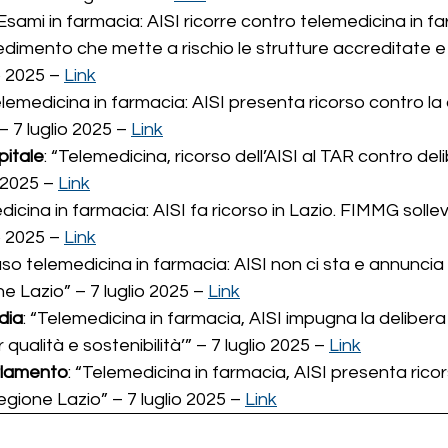
“Esami in farmacia: AISI ricorre contro telemedicina in fa
dimento che mette a rischio le strutture accreditate e l
o 2025 – 
Link
elemedicina in farmacia: AISI presenta ricorso contro la 
 7 luglio 2025 – 
Link
itale
: “Telemedicina, ricorso dell’AISI al TAR contro de
 2025 – 
Link
dicina in farmacia: AISI fa ricorso in Lazio. FIMMG sollev
o 2025 – 
Link
aso telemedicina in farmacia: AISI non ci sta e annuncia 
e Lazio” – 7 luglio 2025 – 
Link
dia
: “Telemedicina in farmacia, AISI impugna la delibera
r qualità e sostenibilità’” – 7 luglio 2025 – 
Link
rlamento
: “Telemedicina in farmacia, AISI presenta ricor
egione Lazio” – 7 luglio 2025 – 
Link