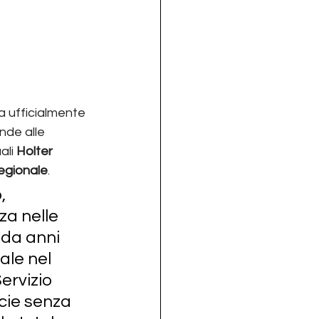
a ufficialmente 
nde alle 
ali 
Holter 
Regionale
.
, 
a nelle 
 da anni 
ale nel 
ervizio 
cie senza 