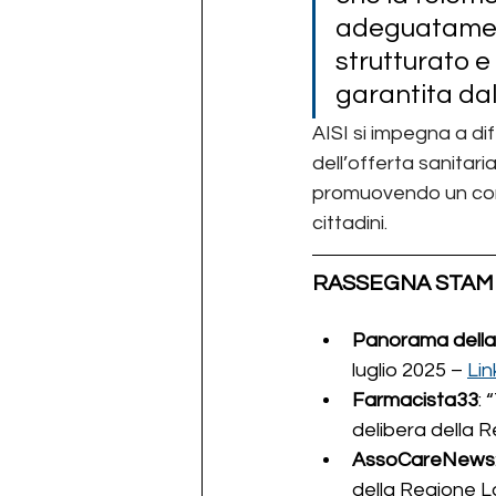
adeguatamente
strutturato 
garantita dal
AISI si impegna a dif
dell’offerta sanitari
promuovendo un confr
cittadini.
RASSEGNA STAMP
Panorama della
luglio 2025 – 
Lin
Farmacista33
: 
delibera della R
AssoCareNews
della Regione La