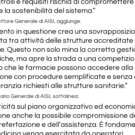
rolli e requisiti rischia di compromettere 
 la sostenibilità del sistema.”
ettore Generale di AISI, aggiunge: 
mento in questione crea una sovrapposizi
 tra attività delle strutture accreditate 
e. Questo non solo mina la corretta gesti
iche, ma apre la strada a una competizion
 che le farmacie possono accedere alla 
ne con procedure semplificate e senza gl
ranzia richiesti alle strutture sanitarie.”
ario Generale di AISI, sottolinea: 
riticità sul piano organizzativo ed economi
ne anche la possibile compromissione de
 refertazione e dell’assistenza. È fondame
edicina venga esercitata da operatori 