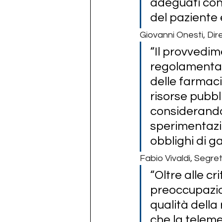
adeguati cont
del paziente e
Giovanni Onesti, Dir
“Il provvedi
regolamentata
delle farmaci
risorse pubbl
considerando
sperimentazio
obblighi di ga
Fabio Vivaldi, Segret
“Oltre alle c
preoccupazio
qualità della
che la telem