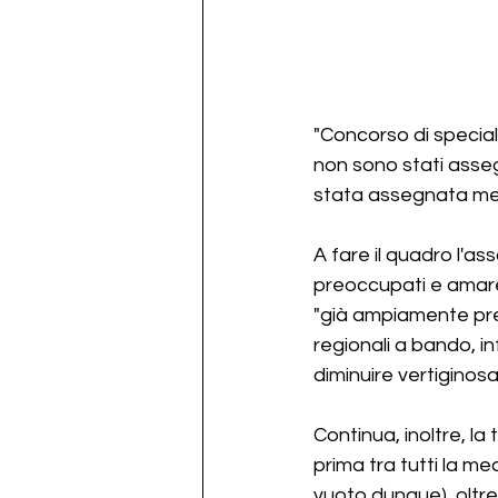
"Concorso di special
non sono stati asseg
stata assegnata meno
A fare il quadro l'as
preoccupati e amareg
"già ampiamente previ
regionali a bando, i
diminuire vertiginos
Continua, inoltre, l
prima tra tutti la m
vuoto dunque), oltre 