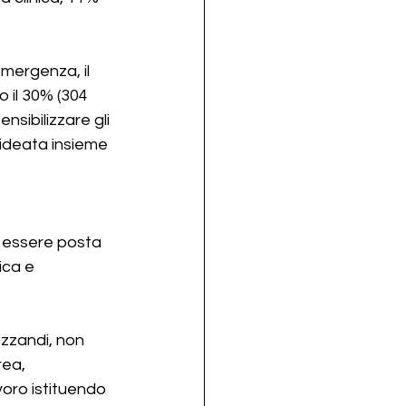
emergenza, il 
 il 30% (304 
nsibilizzare gli 
ideata insieme 
e essere posta 
ica e 
zzandi, non 
ea, 
oro istituendo 