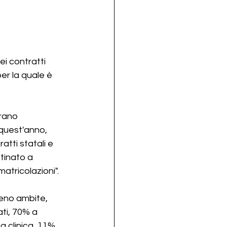
i contratti 
er la quale è 
arano 
 quest'anno, 
atti statali e 
tinato a 
tricolazioni". 
meno ambite, 
ti, 70% a 
a clinica, 11% 