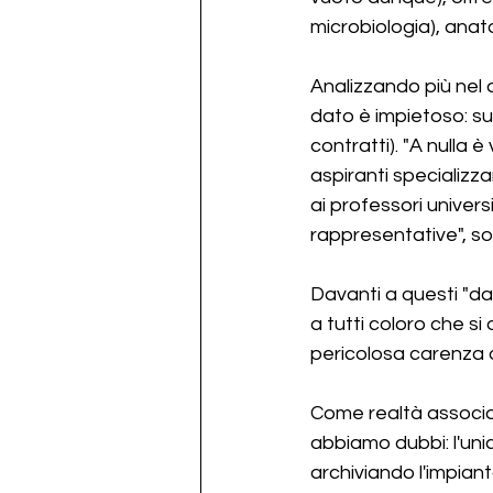
microbiologia), anat
Analizzando più nel d
dato è impietoso: su
contratti). "A nulla 
aspiranti specializ
ai professori univer
rappresentative", sot
Davanti a questi "da
a tutti coloro che si
pericolosa carenza 
Come realtà associa
abbiamo dubbi: l'uni
archiviando l'impian