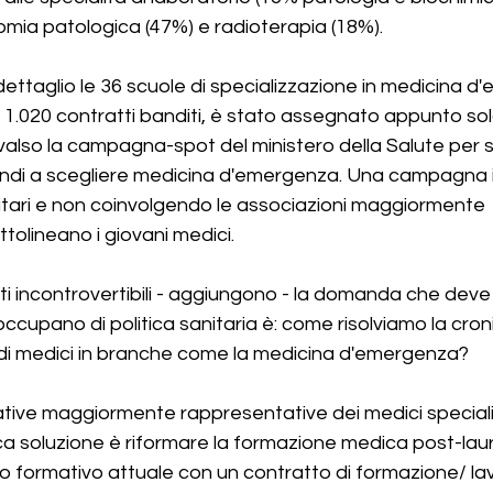
omia patologica (47%) e radioterapia (18%).
ettaglio le 36 scuole di specializzazione in medicina d'
 1.020 contratti banditi, è stato assegnato appunto solo
è valso la campagna-spot del ministero della Salute per se
zandi a scegliere medicina d'emergenza. Una campagna 
sitari e non coinvolgendo le associazioni maggiormente 
tolineano i giovani medici.
ti incontrovertibili - aggiungono - la domanda che dev
 occupano di politica sanitaria è: come risolviamo la cron
di medici in branche come la medicina d'emergenza? 
tive maggiormente rappresentative dei medici speciali
ca soluzione è riformare la formazione medica post-laur
to formativo attuale con un contratto di formazione/ lav