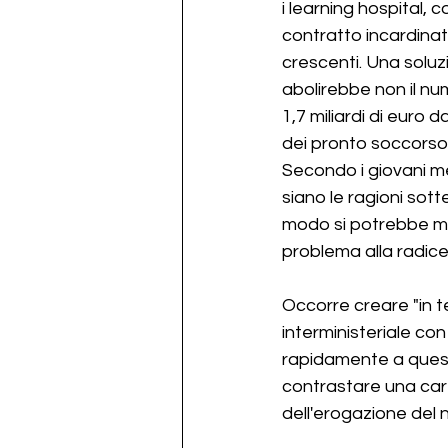
i learning hospital, c
contratto incardinat
crescenti. Una solu
abolirebbe non il num
1,7 miliardi di euro d
dei pronto soccorso"
Secondo i giovani med
siano le ragioni sott
modo si potrebbe migl
problema alla radice
Occorre creare "in t
interministeriale co
rapidamente a quest
contrastare una care
dell'erogazione del 