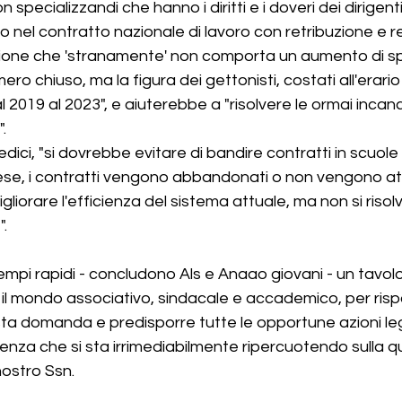
on specializzandi che hanno i diritti e i doveri dei dirigent
o nel contratto nazionale di lavoro con retribuzione e r
zione che 'stranamente' non comporta un aumento di s
ero chiuso, ma la figura dei gettonisti, costati all'erari
al 2019 al 2023", e aiuterebbe a "risolvere le ormai incancr
.
ici, "si dovrebbe evitare di bandire contratti in scuole in
ese, i contratti vengono abbandonati o non vengono attrib
iorare l'efficienza del sistema attuale, ma non si risolv
".
empi rapidi - concludono Als e Anaao giovani - un tavolo
n il mondo associativo, sindacale e accademico, per ris
a domanda e predisporre tutte le opportune azioni legi
nza che si sta irrimediabilmente ripercuotendo sulla qu
nostro Ssn. 