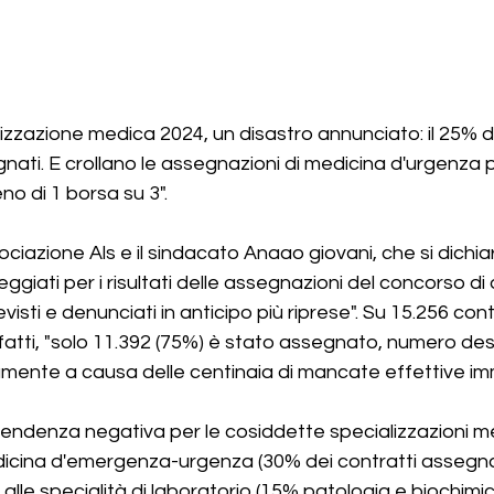
izzazione medica 2024, un disastro annunciato: il 25% de
nati. E crollano le assegnazioni di medicina d'urgenza p
 di 1 borsa su 3". 
sociazione Als e il sindacato Anaao giovani, che si dichi
giati per i risultati delle assegnazioni del concorso di
sti e denunciati in anticipo più riprese". Su 15.256 contr
nfatti, "solo 11.392 (75%) è stato assegnato, numero des
amente a causa delle centinaia di mancate effettive imma
a tendenza negativa per le cosiddette specializzazioni 
edicina d'emergenza-urgenza (30% dei contratti assegna
alle specialità di laboratorio (15% patologia e biochimic