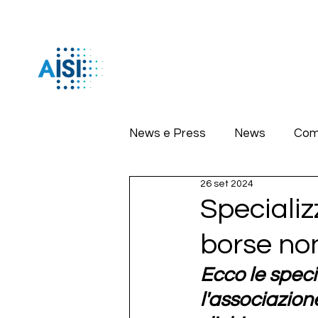
News e Press
News
Com
26 set 2024
Specializ
borse no
Ecco le speci
l'associazion