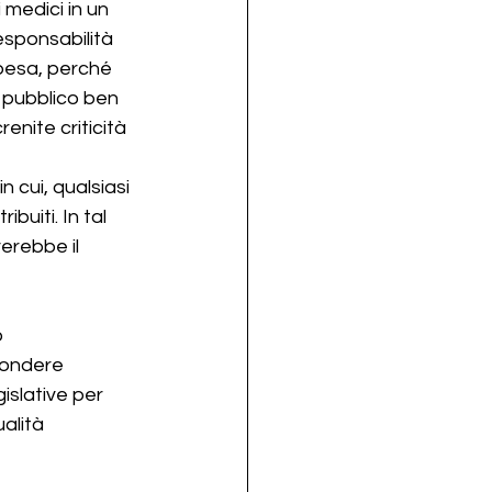
i medici in un 
esponsabilità 
pesa, perché 
o pubblico ben 
enite criticità 
 cui, qualsiasi 
uiti. In tal 
erebbe il 
 
pondere 
slative per 
alità 