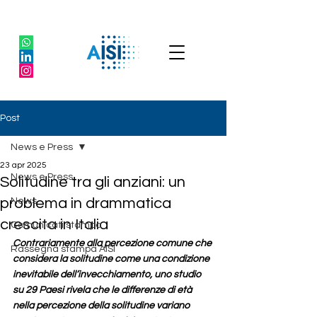
Post
News e Press
23 apr 2025
News e Press
Solitudine tra gli anziani: un
problema in drammatica
News
crescita in Italia
Comunicati stampa
Contrariamente alla percezione comune che 
Rassegna stampa AISI
considera la solitudine come una condizione 
inevitabile dell’invecchiamento, uno studio 
su 29 Paesi rivela che le differenze di età 
nella percezione della solitudine variano 