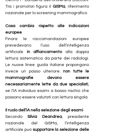
Centro F. Dondena dell’Università Bocconi. 
Tra i promotori figura il 
GISMa
, riferimento 
nazionale per lo screening mammografico.
Cosa cambia rispetto alle indicazioni 
europee
Finora le raccomandazioni europee 
prevedevano l’uso dell’intelligenza 
artificiale 
in affiancamento
 alla doppia 
lettura sistematica da parte dei radiologi. 
Le nuove linee guida italiane propongono 
invece un passo ulteriore: 
non tutte le 
mammografie devono essere 
necessariamente lette da due specialisti
, 
se l’IA individua esami a basso rischio che 
possono essere valutati con lettura singola.
Il ruolo dell’IA nella selezione degli esami
Secondo 
Silvia Deandrea
, presidente 
nazionale del GISMa, l’intelligenza 
artificiale può 
supportare la selezione delle 