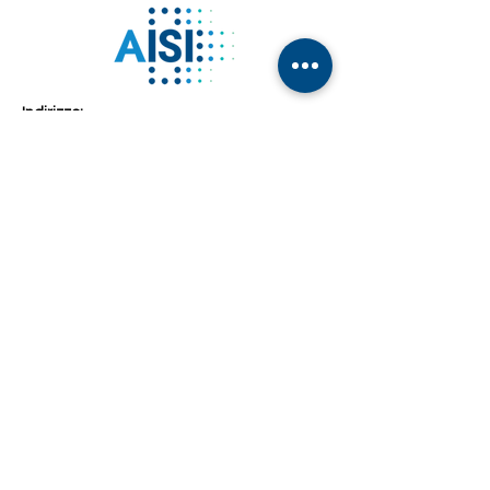
Indirizzo:
Via Francesco Paciotti, 30 – 00176 Roma
Email:
info@associazioneisi.it
amministrazione@associazioneisi.it
Telefono
+39 392 2692327
Atto costitutivo
Codice etico
MOG 23