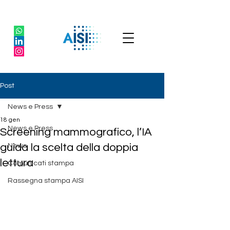
Post
News e Press
18 gen
News e Press
Screening mammografico, l’IA
guida la scelta della doppia
News
lettura
Comunicati stampa
Rassegna stampa AISI