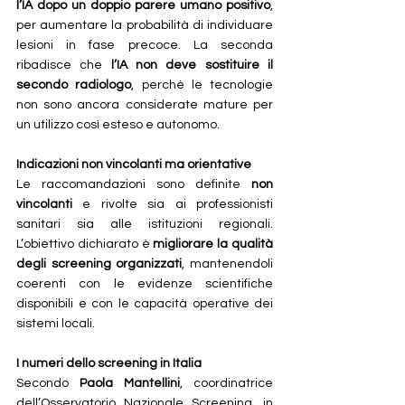
l’IA dopo un doppio parere umano positivo
, 
per aumentare la probabilità di individuare 
lesioni in fase precoce. La seconda 
ribadisce che 
l’IA non deve sostituire il 
secondo radiologo
, perché le tecnologie 
non sono ancora considerate mature per 
un utilizzo così esteso e autonomo.
Indicazioni non vincolanti ma orientative
Le raccomandazioni sono definite 
non 
vincolanti
 e rivolte sia ai professionisti 
sanitari sia alle istituzioni regionali. 
L’obiettivo dichiarato è 
migliorare la qualità 
degli screening organizzati
, mantenendoli 
coerenti con le evidenze scientifiche 
disponibili e con le capacità operative dei 
sistemi locali.
I numeri dello screening in Italia
Secondo 
Paola Mantellini
, coordinatrice 
dell’Osservatorio Nazionale Screening, in 