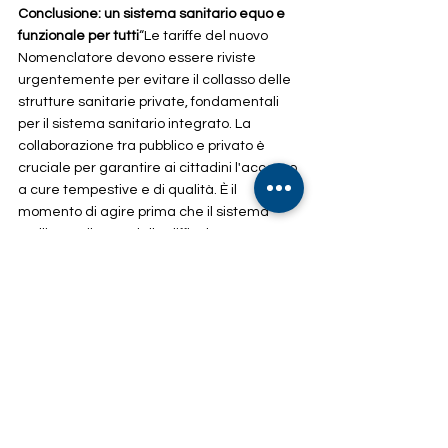
Conclusione: un sistema sanitario equo e 
funzionale per tutti
“Le tariffe del nuovo 
Nomenclatore devono essere riviste 
urgentemente per evitare il collasso delle 
strutture sanitarie private, fondamentali 
per il sistema sanitario integrato. La 
collaborazione tra pubblico e privato è 
cruciale per garantire ai cittadini l'accesso 
a cure tempestive e di qualità. È il 
momento di agire prima che il sistema 
crolli sotto il peso delle difficoltà 
economiche e burocratiche. Un impegno 
comune tra istituzioni e operatori sanitari 
può portare a soluzioni concrete e 
sostenibili per tutti i cittadini,” concludono 
Saccomanno e Onesti.
UFFICIO STAMPA AISI, ASSOCIAZIONE 
IMPRESE SANITARIE INDIPENDENTI