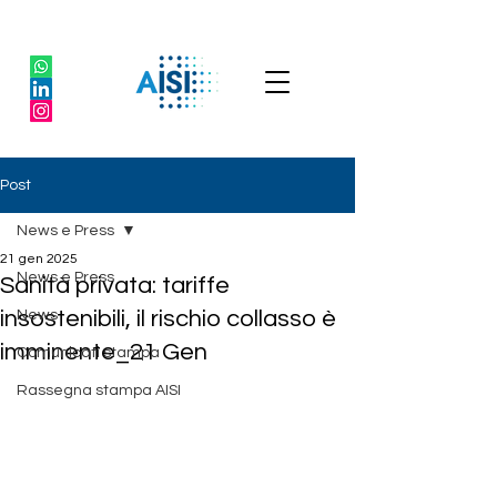
Post
News e Press
21 gen 2025
News e Press
Sanità privata: tariffe
insostenibili, il rischio collasso è
News
imminente_21 Gen
Comunicati stampa
Rassegna stampa AISI