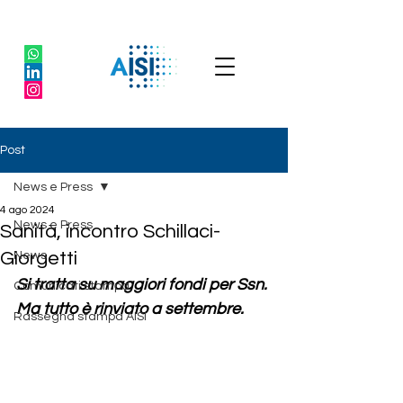
Post
News e Press
4 ago 2024
News e Press
Sanità, incontro Schillaci-
Giorgetti
News
Si tratta su maggiori fondi per Ssn. 
Comunicati stampa
Ma tutto è rinviato a settembre.
Rassegna stampa AISI