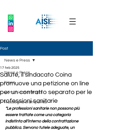
Post
News e Press
17 feb 2025
News e Press
Salute, il sindacato Coina
promuove una petizione on line
News
per un contratto separato per le
Comunicati stampa
professioni sanitarie
Rassegna stampa AISI
“Le professioni sanitarie non possono più 
essere trattate come una categoria 
indistinta all’interno della contrattazione 
pubblica. Servono tutele adeguate, un 