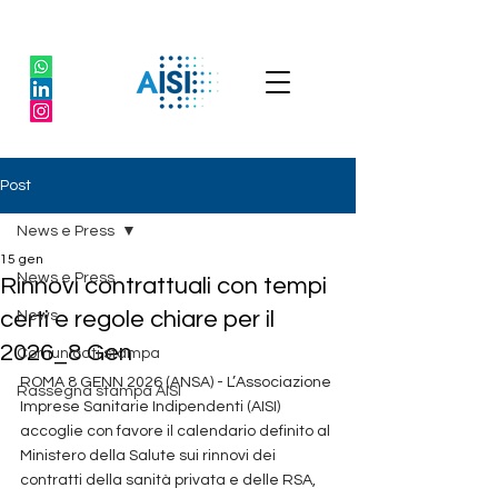
Post
News e Press
15 gen
News e Press
Rinnovi contrattuali con tempi
certi e regole chiare per il
News
2026_8 Gen
Comunicati stampa
ROMA 8 GENN 2026 (ANSA) - L’Associazione 
Rassegna stampa AISI
Imprese Sanitarie Indipendenti (AISI) 
accoglie con favore il calendario definito al 
Ministero della Salute sui rinnovi dei 
contratti della sanità privata e delle RSA, 