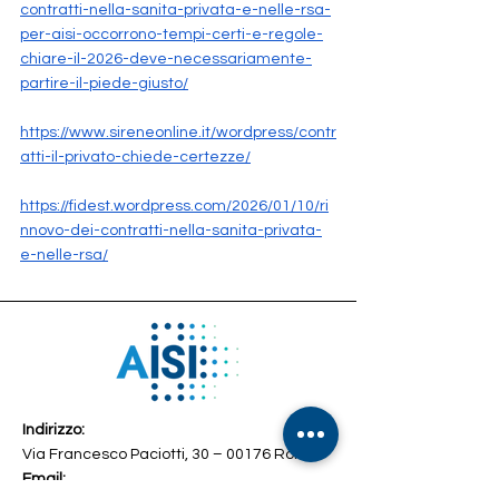
contratti-nella-sanita-privata-e-nelle-rsa-
per-aisi-occorrono-tempi-certi-e-regole-
chiare-il-2026-deve-necessariamente-
partire-il-piede-giusto/
https://www.sireneonline.it/wordpress/contr
atti-il-privato-chiede-certezze/
https://fidest.wordpress.com/2026/01/10/ri
nnovo-dei-contratti-nella-sanita-privata-
e-nelle-rsa/
Indirizzo:
Via Francesco Paciotti, 30 – 00176 Roma
Email: