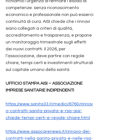
richiama l’urgenza di fermare l’esodo di 
competenze: senza riconoscimento 
economico e professionale non può esserci 
continuità di cura. AISI chiede che i rinnovi 
siano collegati a criteri di qualità, 
accreditamento e trasparenza, e propone 
un monitoraggio trimestrale sugli effetti 
dei nuovi contratti. Il 2026, per 
l’associazione, deve partire con regole 
chiare, tempi certi e investimenti strutturali 
sul capitale umano della sanità
UFFICIO STAMPA AISI – ASSOCIAZIONE 
IMPRESE SANITARIE INDIPENDENTI
https://www.sanita33.it/medici/6760/rinnov
o-contratti-sanita-privata-e-rsa-aisi-
chiede-tempi-certi-e-regole-chiare.html
https://www.assocarenews.it/rinnovo-dei-
contratti-nella-sanita-privata-e-nelle-rsa-