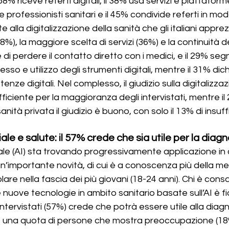
 58% riceve referti digitali, il 38% usa servizi e piattaforme
 professionisti sanitari e il 45% condivide referti in moda
 alla digitalizzazione della sanità che gli italiani appr
48%), la maggiore scelta di servizi (36%) e la continuità de
 di perdere il contatto diretto con i medici, e il 29% seg
sso e utilizzo degli strumenti digitali, mentre il 31% dich
e digitali. Nel complesso, il giudizio sulla digitalizzaz
ficiente per la maggioranza degli intervistati, mentre il 
sanità privata il giudizio è buono, con solo il 13% di insuff
iale e salute: il 57% crede che sia utile per la diagn
iciale (AI) sta trovando progressivamente applicazione i
un’importante novità, di cui è a conoscenza più della me
colare nella fascia dei più giovani (18-24 anni). Chi è con
e nuove tecnologie in ambito sanitario basate sull’AI è fid
intervistati (57%) crede che potrà essere utile alla diagno
 una quota di persone che mostra preoccupazione (18%):