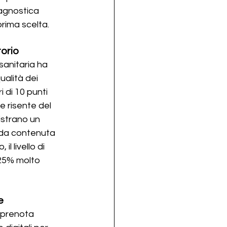
iagnostica 
prima scelta.
torio
sanitaria ha 
alità dei 
i di 10 punti 
e risente del 
istrano un 
nda contenuta 
 livello di 
 25% molto 
e
i prenota 