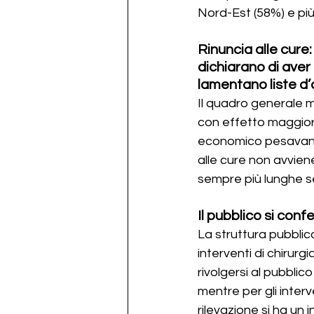
Nord-Est (58%) e più
Rinuncia alle cure
dichiarano di aver 
lamentano liste d
Il quadro generale mo
con effetto maggiore
economico pesavano p
alle cure non avvien
sempre più lunghe se
Il pubblico si con
La struttura pubblic
interventi di chirurg
rivolgersi al pubblic
mentre per gli inter
rilevazione si ha un 