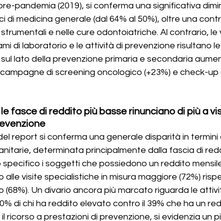
pre-pandemia (2019), si conferma una significativa dimi
ci di medicina generale (dal 64% al 50%), oltre una contr
trumentali e nelle cure odontoiatriche. Al contrario, le v
ami di laboratorio e le attività di prevenzione risultano le
e, sul lato della prevenzione primaria e secondaria aument
, campagne di screening oncologico (+23%) e check-up 
le fasce di reddito più basse rinunciano di più a vis
revenzione
 del report si conferma una generale disparità in termini
nitarie, determinata principalmente dalla fascia di redd
specifico i soggetti che possiedono un reddito mensile
lle visite specialistiche in misura maggiore (72%) rispet
 (68%). Un divario ancora più marcato riguarda le attivit
60% di chi ha reddito elevato contro il 39% che ha un red
l ricorso a prestazioni di prevenzione, si evidenzia un pi