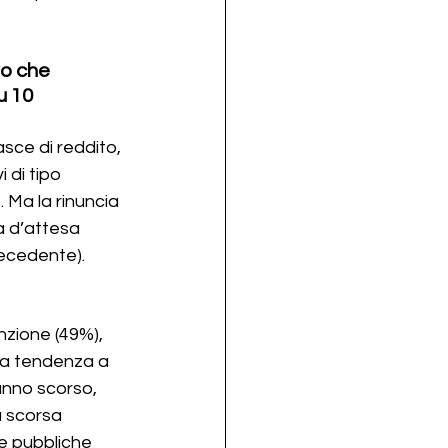
ro che 
u 10 
sce di reddito, 
 di tipo 
 Ma la rinuncia 
a d’attesa 
recedente).
nzione (49%), 
 La tendenza a 
’anno scorso, 
a scorsa 
re pubbliche 