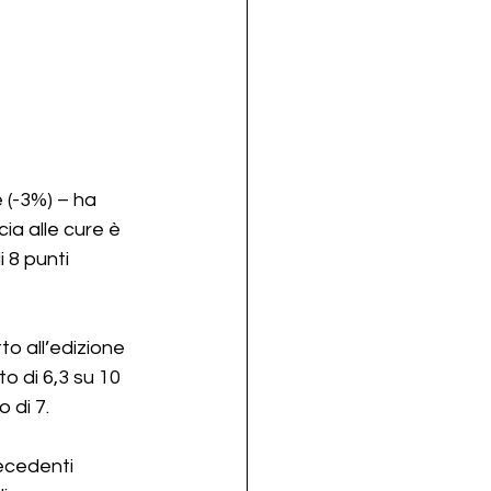
 (-3%) – ha 
cia alle cure è 
 8 punti 
o all’edizione 
o di 6,3 su 10 
 di 7.
ecedenti 