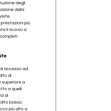
nuzione degli 
azione della 
isite 
 prestazioni più 
a il ricorso a 
completi 
ite 
 di accesso ad 
ito di 
 superiore a 
to a quelli 
à di 
dito basso. 
cco più alto a 