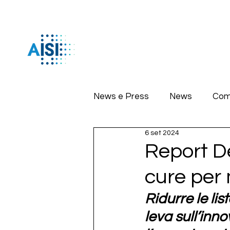
News e Press
News
Com
6 set 2024
Report De
cure per 
Ridurre le lis
leva sull’inn