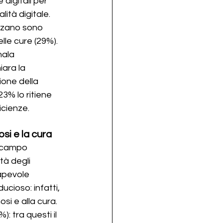
 digitali per 
lità digitale. 
ezzano sono 
lle cure (29%). 
nala 
iara la 
ione della 
23% lo ritiene 
icienze.
osi e la cura
n campo 
tà degli 
sapevole 
ucioso: infatti, 
si e alla cura. 
 tra questi il 