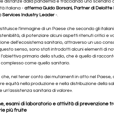
le distanze dalla pandemia e tracciando uno scenario d
à italiana - 
afferma Guido Borsani, Partner di Deloitte I
 Services Industry Leader
 -. 
stituisce l’immagine di un Paese che secondo gli italiani
tenibilità, di potenziare alcuni aspetti ritenuti critici e va
azione dell’ecosistema sanitario, attraverso un uso cons
 questo senso, sono stati introdotti alcuni elementi di novi
obiettivo primario dello studio, che è quello di racconta
 complesso come quello sanitario. 
 che, nel tener conto dei mutamenti in atto nel Paese,
e equità nella produzione e nella distribuzione della sal
e un’assistenza sanitaria di valore».
he, esami di laboratorio e attività di prevenzione tra
ie più fruite