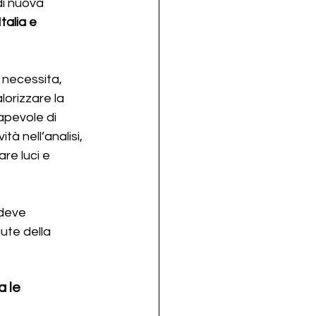
i nuova 
talia e 
 necessita, 
lorizzare la 
apevole di 
tà nell’analisi, 
re luci e 
 deve 
ute della 
 le 