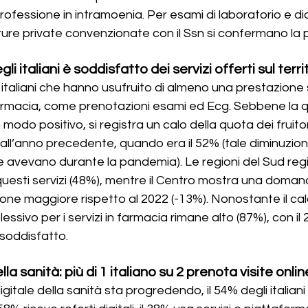
 professione in intramoenia. Per esami di laboratorio e d
ture private convenzionate con il Ssn si confermano la 
i italiani è soddisfatto dei servizi offerti sul terri
i italiani che hanno usufruito di almeno una prestazione 
n farmacia, come prenotazioni esami ed Ecg. Sebbene la qu
n modo positivo, si registra un calo della quota dei fruitor
 all’anno precedente, quando era il 52% (tale diminuzion
e avevano durante la pandemia). Le regioni del Sud reg
questi servizi (48%), mentre il Centro mostra una doma
ne maggiore rispetto al 2022 (-13%). Nonostante il calo, il
ssivo per i servizi in farmacia rimane alto (87%), con il
 soddisfatto.
la sanità: più di 1 italiano su 2 prenota visite onlin
itale della sanità sta progredendo, il 54% degli italian