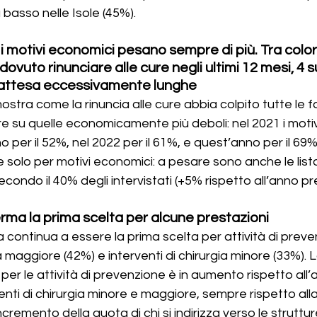
 basso nelle Isole (45%).
: i motivi economici pesano sempre di più. Tra colo
dovuto rinunciare alle cure negli ultimi 12 mesi, 4 s
’attesa eccessivamente lunghe
stra come la rinuncia alle cure abbia colpito tutte le fa
 su quelle economicamente più deboli: nel 2021 i motivi
er il 52%, nel 2022 per il 61%, e quest’anno per il 69%.
e solo per motivi economici: a pesare sono anche le list
condo il 40% degli intervistati (+5% rispetto all’anno p
ferma la prima scelta per alcune prestazioni
a continua a essere la prima scelta per attività di preve
ia maggiore (42%) e interventi di chirurgia minore (33%).
o per le attività di prevenzione è in aumento rispetto all
venti di chirurgia minore e maggiore, sempre rispetto all
incremento della quota di chi si indirizza verso le struttu