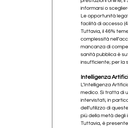
prestazioni online, il
informarsi o scegliere
Le opportunità legate
facilità di accesso (
Tuttavia, il 46% teme
complessità nell’acce
mancanza di competenz
sanità pubblica è suf
insufficiente; per la 
Intelligenza Artific
L’Intelligenza Artif
medico. Si tratta di 
intervistati, in parti
dell’utilizzo di quest
più della metà degli 
Tuttavia, è presente