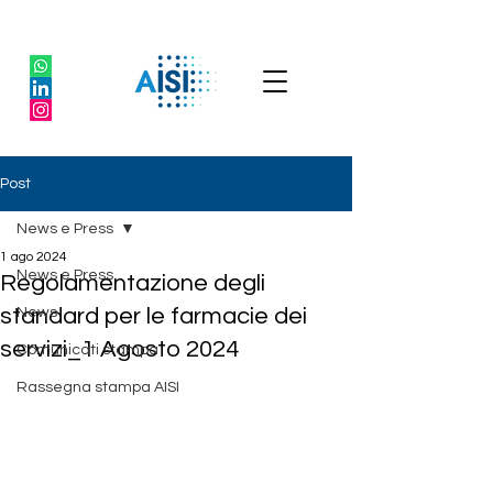
Post
News e Press
1 ago 2024
News e Press
Regolamentazione degli
standard per le farmacie dei
News
servizi_1 Agosto 2024
Comunicati stampa
Rassegna stampa AISI