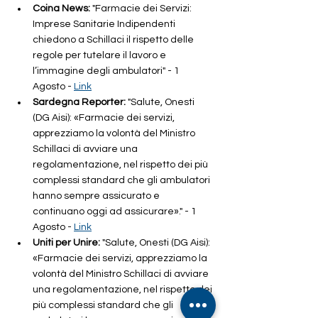
Coina News:
 "Farmacie dei Servizi: 
Imprese Sanitarie Indipendenti 
chiedono a Schillaci il rispetto delle 
regole per tutelare il lavoro e 
l’immagine degli ambulatori" - 1 
Agosto - 
Link
Sardegna Reporter: 
"Salute, Onesti 
(DG Aisi): «Farmacie dei servizi, 
apprezziamo la volontà del Ministro 
Schillaci di avviare una 
regolamentazione, nel rispetto dei più 
complessi standard che gli ambulatori 
hanno sempre assicurato e 
continuano oggi ad assicurare»." - 1 
Agosto - 
Link
Uniti per Unire: 
"Salute, Onesti (DG Aisi): 
«Farmacie dei servizi, apprezziamo la 
volontà del Ministro Schillaci di avviare 
una regolamentazione, nel rispetto dei 
più complessi standard che gli 