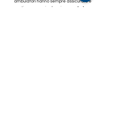
ambulatori hanno sempre assicurato e 
continuano oggi ad assicurare»." - 1 
Agosto - 
Link
Seguici su 
Linkedin
 - 
Instagram
Indirizzo:
Via Francesco Paciotti, 30 – 00176 Roma
Email:
info@associazioneisi.it
amministrazione@associazioneisi.it