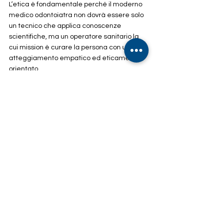
L’etica è fondamentale perché il moderno 
medico odontoiatra non dovrà essere solo 
un tecnico che applica conoscenze 
scientifiche, ma un operatore sanitario la 
cui mission è curare la persona con un 
atteggiamento empatico ed eticamente 
orientato.
REDAZIONE AISI
Indirizzo:
Via Francesco Paciotti, 30 – 00176 Roma
Email:
info@associazioneisi.it
amministrazione@associazioneisi.it