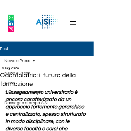
Post
News e Press
16 lug 2024
News e Press
Odontoiatria: il futuro della
formazione
News
L’insegnamento universitario è 
Comunicati stampa
ancora caratterizzato da un 
Rassegna stampa AISI
approccio fortemente gerarchico 
e centralizzato, spesso strutturato 
in modo disciplinare, con le 
diverse facoltà e corsi che 