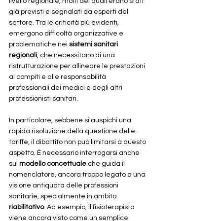
livello regionale, molti dei quali erano stati 
già previsti e segnalati da esperti del 
settore. Tra le criticità più evidenti, 
emergono difficoltà organizzative e 
problematiche nei 
sistemi sanitari 
regionali
, che necessitano di una 
ristrutturazione per allineare le prestazioni 
ai compiti e alle responsabilità 
professionali dei medici e degli altri 
professionisti sanitari.
In particolare, sebbene si auspichi una 
rapida risoluzione della questione delle 
tariffe, il dibattito non può limitarsi a questo 
aspetto. È necessario interrogarsi anche 
sul 
modello concettuale
 che guida il 
nomenclatore, ancora troppo legato a una 
visione antiquata delle professioni 
sanitarie, specialmente in ambito 
riabilitativo
. Ad esempio, il fisioterapista 
viene ancora visto come un semplice 