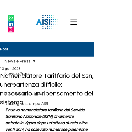
Post
News e Press
10 gen 2025
News e Press
Nomenclatore Tariffario del Ssn,
una partenza difficile:
News
necessario un ripensamento del
Comunicati stampa
sistema
Rassegna stampa AISI
Il nuovo nomenclatore tariffario del Servizio 
Sanitario Nazionale (SSN), finalmente 
entrato in vigore dopo un’attesa durata oltre 
venti anni, ha sollevato numerose polemiche 