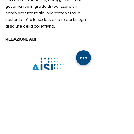
governance in grado di realizzare un 
cambiamento reale, orientato verso la 
sostenibilità e la soddisfazione dei bisogni 
di salute della collettività.
REDAZIONE AISI
Indirizzo:
Via Francesco Paciotti, 30 – 00176 Roma
Email:
info@associazioneisi.it
amministrazione@associazioneisi.it
Telefono
+39 392 2692327