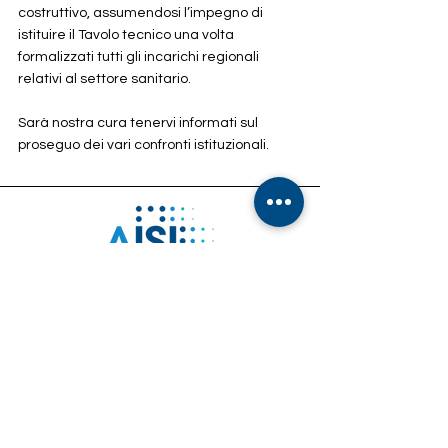
costruttivo, assumendosi l’impegno di 
istituire il Tavolo tecnico una volta 
formalizzati tutti gli incarichi regionali 
relativi al settore sanitario.
Sarà nostra cura tenervi informati sul 
proseguo dei vari confronti istituzionali.        
Indirizzo:
Via Francesco Paciotti, 30 – 00176 Roma
Email:
info@associazioneisi.it
amministrazione@associazioneisi.it
Telefono
+39 392 2692327