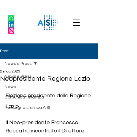
Post
News e Press
2 mag 2023
News e Press
Neopresidente Regione Lazio
News
Elezione presidente della Regione 
Comunicati stampa
Lazio         
Rassegna stampa AISI
Il Neo-presidente Francesco 
Rocca ha incontrato il Direttore 