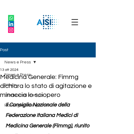
Post
News e Press
13 ott 2024
News e Press
Medicina Generale: Fimmg
dichiara lo stato di agitazione e
News
minaccia lo sciopero
Comunicati stampa
Il Consiglio Nazionale della 
Rassegna stampa AISI
Federazione Italiana Medici di 
Medicina Generale (Fimmg), riunito 