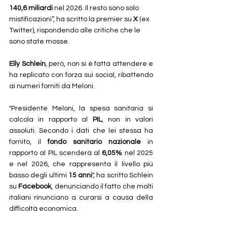
140,6 miliardi
 nel 2026. Il resto sono solo 
mistificazioni”, ha scritto la premier su 
X
 (ex 
Twitter), rispondendo alle critiche che le 
sono state mosse.
Elly Schlein
, però, non si è fatta attendere e 
ha replicato con forza sui social, ribattendo 
ai numeri forniti da Meloni. 
"Presidente Meloni, la spesa sanitaria si 
calcola in rapporto al 
PIL
, non in valori 
assoluti. Secondo i dati che lei stessa ha 
fornito, il 
fondo sanitario nazionale
 in 
rapporto al PIL scenderà al 
6,05%
 nel 2025 
e nel 2026, che rappresenta il livello più 
basso degli ultimi 
15 anni
", ha scritto Schlein 
su 
Facebook
, denunciando il fatto che molti 
italiani rinunciano a curarsi a causa della 
difficoltà economica. 