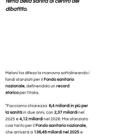
tema della sanità al centro del 
dibattito. 
Meloni ha difeso la manovra sottolineando i 
fondi stanziati per il 
Fondo sanitario 
nazionale
, definendolo un 
record 
storico
 per l'Italia. 
“Facciamo chiarezza: 
6,4 miliardi in più per 
la sanità
 in due anni, con 
2,37 miliardi
 nel 
2025 e 
4,12 miliardi
 nel 2026. Mai stanziato 
così tanto per il 
Fondo sanitario nazionale
, 
che arriverà a 
136,48 miliardi nel 2025
 e 