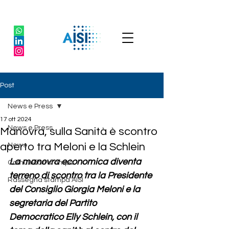
Post
News e Press
17 ott 2024
News e Press
Manovra, sulla Sanità è scontro
aperto tra Meloni e la Schlein
News
La manovra economica diventa 
Comunicati stampa
terreno di scontro tra la Presidente 
Rassegna stampa AISI
del Consiglio Giorgia Meloni e la 
segretaria del Partito 
Democratico Elly Schlein, con il 