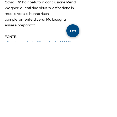
Covid-19", ha ripetuto in conclusione Rendi-
Wagner: questi due virus "si diffondono in 
modi diversi e hanno rischi 
completamente diversi. Ma bisogna 
essere preparati".
FONTE: 
https://www.doctor33.it/articolo/62016/mal
attie-infettive-ecdc-mpox-non-e-il-nuovo-
covid-ma-bisogna-essere-preparati
Indirizzo:
Via Francesco Paciotti, 30 – 00176 Roma
Email:
info@associazioneisi.it