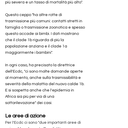
più severa e un tasso di mortalità più alto". 
Questo ceppo "ha altre rotte di 
trasmissione più comuni: contatti stretti in 
famiglia o trasmissione zoonotica e spesso 
questo accade ai bimbi. I dati mostrano 
che il clade 1b riguarda di più la 
popolazione anziana e il clade 1a 
maggiormente i bambini".
In ogni caso, ha precisato la direttrice 
dell'Ecdc, "ci sono molte domande aperte 
al momento, anche sulla trasmissibilità e 
severità della malattia del nuovo calde 1b. 
E si sospetta anche che l'epidemia in 
Africa sia più per via di una 
sottorilevazione" dei casi.
Le aree di azione
Per l'Ecdc ci sono "due importanti aree di 