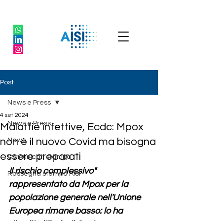
Post
News e Press
4 set 2024
News e Press
Malattie infettive, Ecdc: Mpox
non è il nuovo Covid ma bisogna
News
essere preparati
Comunicati stampa
Il rischio complessivo" 
Rassegna stampa AISI
rappresentato da Mpox per la 
popolazione generale nell'Unione 
Europea rimane basso: lo ha 