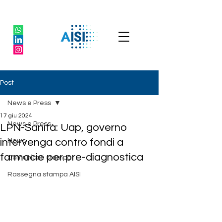
Post
News e Press
17 giu 2024
News e Press
LPN-Sanità: Uap, governo
intervenga contro fondi a
News
farmacie per pre-diagnostica
Comunicati stampa
Rassegna stampa AISI