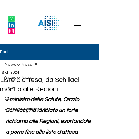
Post
News e Press
18 ott 2024
News e Press
Liste d'attesa, da Schillaci
monito alle Regioni
News
Comunicati stampa
Il ministro della Salute, Orazio 
Rassegna stampa AISI
Schillaci, ha lanciato un forte 
richiamo alle Regioni, esortandole 
a porre fine alle liste d'attesa 