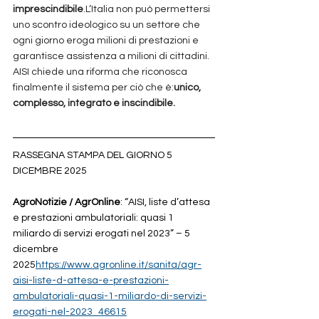
imprescindibile
.L’Italia non può permettersi 
uno scontro ideologico su un settore che 
ogni giorno eroga milioni di prestazioni e 
garantisce assistenza a milioni di cittadini.
AISI chiede una riforma che riconosca 
finalmente il sistema per ciò che è:
unico, 
complesso, integrato e inscindibile.
RASSEGNA STAMPA DEL GIORNO 5 
DICEMBRE 2025
AgroNotizie / AgrOnline
: “AISI, liste d’attesa 
e prestazioni ambulatoriali: quasi 1 
miliardo di servizi erogati nel 2023” – 5 
dicembre 
2025
https://
www.agronline.it/sanita/agr-
aisi-liste-d-attesa-e-prestazioni-
ambulatoriali-quasi-1-miliardo-di-servizi-
erogati-nel-2023_46615