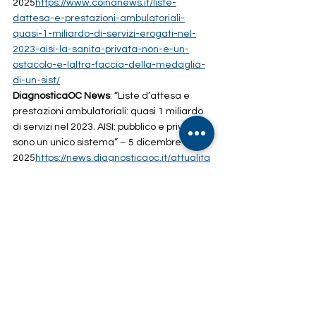
2025
https://
www.coinanews.it/liste-
dattesa-e-prestazioni-ambulatoriali-
quasi-1-miliardo-di-servizi-erogati-nel-
2023-aisi-la-sanita-privata-non-e-un-
ostacolo-e-laltra-faccia-della-medaglia-
di-un-sist/
DiagnosticaOC News
: “Liste d’attesa e 
prestazioni ambulatoriali: quasi 1 miliardo 
di servizi nel 2023. AISI: pubblico e privato 
sono un unico sistema” – 5 dicembre 
2025
https://
news.diagnosticaoc.it/attualita
-sanitaria-liste-dattesa-e-prestazioni-
ambulatoriali-quasi-1-miliardo-di-servizi-
erogati-nel-2023-aisi-la-sanita-privata-
non-e-un-ostacolo-e-laltra-faccia-d/
DedaloMultimedia
: “Sanità italiana: quasi 
un miliardo di prestazioni nel 2023. AISI: 
pubblico e privato sono un unico sistema” – 
5 dicembre 
2025
https://
www.dedalomultimedia.org/se
zioni/sanit%C3%A0/30551-sanita-italiana-