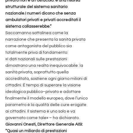
privato non è un ostacolo: è una risorsa 
strutturale del sistema sanitario 
nazionale.I numeri dicono che senza 
ambulatori privati e privati accreditati il 
sistema collasserebbe.”
Saccomanno sottolinea come la 
narrazione che presenta la sanità privata 
come antagonista del pubblico sia 
totalmente priva di fondamento:
«I dati nazionali sulle prestazioni 
dimostrano una realtà inequivocabile: la 
sanità privata, soprattutto quella 
accreditata, sostiene ogni giorno milioni di 
cittadini. È tempo di superare la visione 
ideologica pubblico–privato e adottare 
finalmente il modello europeo, dove l’unico 
parametro è la qualità delle cure erogate 
ai cittadini. Il sistema è uno solo e va 
governato come tale» – ha dichiarato.
Giovanni Onesti, Direttore Generale AISI: 
“Quasi un miliardo di prestazioni 