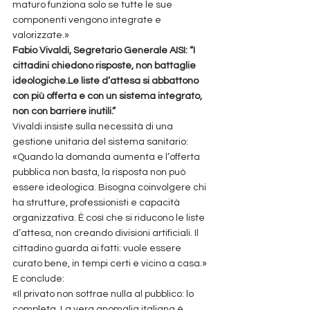
maturo funziona solo se tutte le sue 
componenti vengono integrate e 
valorizzate.»
Fabio Vivaldi, Segretario Generale AISI: “I 
cittadini chiedono risposte, non battaglie 
ideologiche.Le liste d’attesa si abbattono 
con più offerta e con un sistema integrato, 
non con barriere inutili.”
Vivaldi insiste sulla necessità di una 
gestione unitaria del sistema sanitario:
«Quando la domanda aumenta e l’offerta 
pubblica non basta, la risposta non può 
essere ideologica. Bisogna coinvolgere chi 
ha strutture, professionisti e capacità 
organizzativa. È così che si riducono le liste 
d’attesa, non creando divisioni artificiali. Il 
cittadino guarda ai fatti: vuole essere 
curato bene, in tempi certi e vicino a casa.»
E conclude:
«Il privato non sottrae nulla al pubblico: lo 
completa. La vera anomalia italiana è 