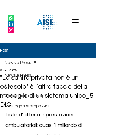
Post
News e Press
9 dic 2025
News e Press
"La sanità privata non è un
ostacolo" è l’altra faccia della
News
medaglia di un sistema unico_5
Comunicati stampa
DIC
Rassegna stampa AISI
Liste d’attesa e prestazioni 
ambulatoriali: quasi 1 miliardo di 