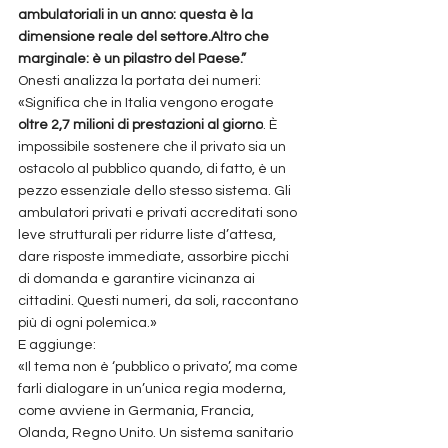
ambulatoriali in un anno: questa è la 
dimensione reale del settore.Altro che 
marginale: è un pilastro del Paese.”
Onesti analizza la portata dei numeri:
«Significa che in Italia vengono erogate 
oltre 2,7 milioni di prestazioni al giorno
. È 
impossibile sostenere che il privato sia un 
ostacolo al pubblico quando, di fatto, è un 
pezzo essenziale dello stesso sistema. Gli 
ambulatori privati e privati accreditati sono 
leve strutturali per ridurre liste d’attesa, 
dare risposte immediate, assorbire picchi 
di domanda e garantire vicinanza ai 
cittadini. Questi numeri, da soli, raccontano 
più di ogni polemica.»
E aggiunge:
«Il tema non è ‘pubblico o privato’, ma come 
farli dialogare in un’unica regia moderna, 
come avviene in Germania, Francia, 
Olanda, Regno Unito. Un sistema sanitario 