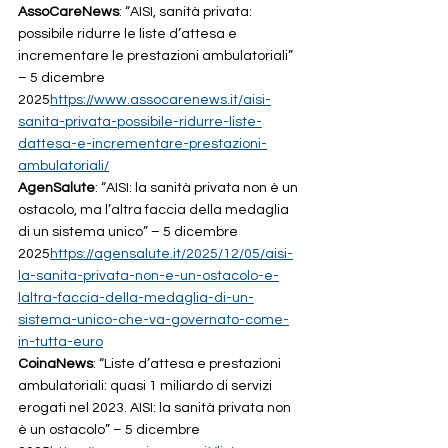
AssoCareNews
: “AISI, sanità privata: 
possibile ridurre le liste d’attesa e 
incrementare le prestazioni ambulatoriali” 
– 5 dicembre 
2025
https://
www.assocarenews.it/aisi-
sanita-privata-possibile-ridurre-liste-
dattesa-e-incrementare-prestazioni-
ambulatoriali/
AgenSalute
: “AISI: la sanità privata non è un 
ostacolo, ma l’altra faccia della medaglia 
di un sistema unico” – 5 dicembre 
2025
https://
agensalute.it/2025/12/05/aisi-
la-sanita-privata-non-e-un-ostacolo-e-
laltra-faccia-della-medaglia-di-un-
sistema-unico-che-va-governato-come-
in-tutta-euro
CoinaNews
: “Liste d’attesa e prestazioni 
ambulatoriali: quasi 1 miliardo di servizi 
erogati nel 2023. AISI: la sanità privata non 
è un ostacolo” – 5 dicembre 