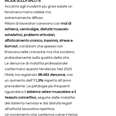
INCIDE SULLA SALUTE
Accanto agli incidenti più gravi esiste un 
fenomeno meno visibile ma 
estremamente diffuso.
Milioni di lavoratori convivono con 
mal di 
schiena, cervicalgie, disturbi muscolo-
scheletrici, problemi articolari, 
affaticamento cronico, insonnia, stress e 
burnout
, condizioni che spesso non 
finiscono nelle cronache ma che incidono 
profondamente sulla qualità della vita.
Le denunce di malattia professionale 
confermano questa tendenza. Nel 2025 
l'INAIL ha registrato 
98.463 denunce
, con 
un aumento dell'
11,3%
 rispetto all'anno 
precedente. Le patologie più frequenti 
riguardano il 
sistema osteo-muscolare e il 
tessuto connettivo
, seguite dalle malattie 
del sistema nervoso e dai disturbi legati 
all'attività lavorativa ripetitiva.
Un incremento che conferma come il tema 