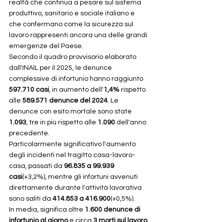
realtà che continua a pesare sul sistema 
produttivo, sanitario e sociale italiano e 
che confermano come la sicurezza sul 
lavoro rappresenti ancora una delle grandi 
emergenze del Paese.
Secondo il quadro provvisorio elaborato 
dall'INAIL per il 2025, le denunce 
complessive di infortunio hanno raggiunto 
597.710 casi
, in aumento dell'
1,4%
 rispetto 
alle 
589.571 denunce del 2024
. Le 
denunce con esito mortale sono state 
1.093
, tre in più rispetto alle 
1.090
 dell'anno 
precedente.
Particolarmente significativo l'aumento 
degli incidenti nel tragitto casa-lavoro-
casa, passati da 
96.835 a 99.939 
casi
(+3,2%), mentre gli infortuni avvenuti 
direttamente durante l'attività lavorativa 
sono saliti da 
414.853 a 416.900
(+0,5%).
In media, significa oltre 
1.600 denunce di 
infortunio al giorno
 e circa 
3 morti sul lavoro 