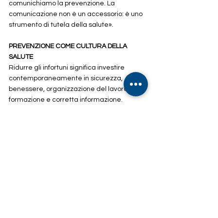
comunichiamo la prevenzione. La 
comunicazione non è un accessorio: è uno 
strumento di tutela della salute».
PREVENZIONE COME CULTURA DELLA 
SALUTE
Ridurre gli infortuni significa investire 
contemporaneamente in sicurezza, 
benessere, organizzazione del lavoro, 
formazione e corretta informazione.
La prevenzione più efficace nasce infatti 
dalla consapevolezza, dalla capacità di 
riconoscere i rischi e dalla costruzione di 
ambienti di lavoro che mettano realmente 
al centro la persona.
L'IMPEGNO DI 
SALUTE.IT
Salute.it
 promuove una cultura della salute 
fondata sulla prevenzione, sulla 
divulgazione scientifica e sulla diffusione di 
comportamenti consapevoli. Attraverso il 