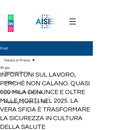
Post
News e Press
30 giu
News e Press
INFORTUNI SUL LAVORO,
PERCHÉ NON CALANO. QUASI
News
600 MILA DENUNCE E OLTRE
Comunicati stampa
MILLE MORTI NEL 2025. LA
Rassegna stampa AISI
VERA SFIDA È TRASFORMARE
LA SICUREZZA IN CULTURA
DELLA SALUTE