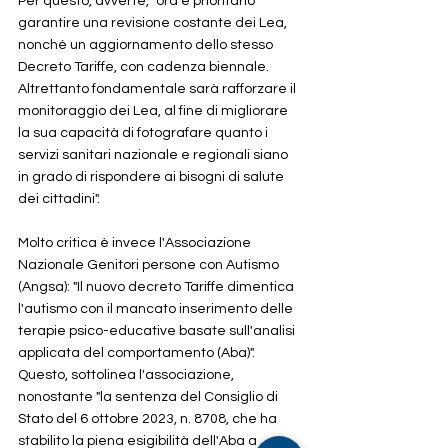
Per questo, avverte, "ora è prioritario 
garantire una revisione costante dei Lea, 
nonché un aggiornamento dello stesso 
Decreto Tariffe, con cadenza biennale. 
Altrettanto fondamentale sarà rafforzare il 
monitoraggio dei Lea, al fine di migliorare 
la sua capacità di fotografare quanto i 
servizi sanitari nazionale e regionali siano 
in grado di rispondere ai bisogni di salute 
dei cittadini". 
Molto critica è invece l'Associazione 
Nazionale Genitori persone con Autismo 
(Angsa): "Il nuovo decreto Tariffe dimentica 
l'autismo con il mancato inserimento delle 
terapie psico-educative basate sull'analisi 
applicata del comportamento (Aba)". 
Questo, sottolinea l'associazione, 
nonostante "la sentenza del Consiglio di 
Stato del 6 ottobre 2023, n. 8708, che ha 
stabilito la piena esigibilità dell'Aba a 