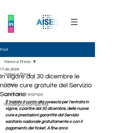
Post
News e Press
17 dic 2024
News e Press
In vigore dal 30 dicembre le
nuove cure gratuite del Servizio
News
Sanitario
Comunicati stampa
È iniziato il conto alla rovescia per l'entrata in 
Rassegna stampa AISI
vigore, a partire dal 30 dicembre, delle nuove 
cure e prestazioni garantite dal Servizio 
sanitario nazionale gratuitamente o con il 
pagamento del ticket. 
A fine anno 