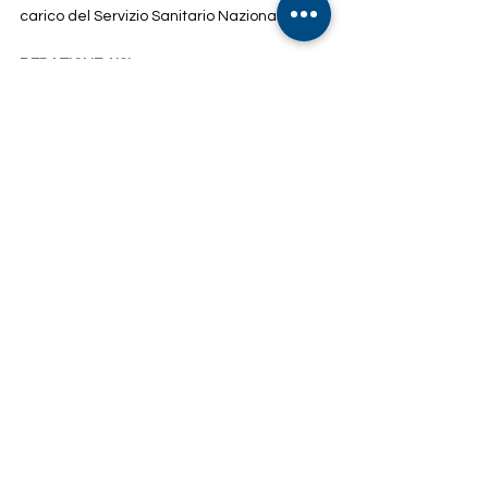
carico del Servizio Sanitario Nazionale".
REDAZIONE AISI
Indirizzo:
Via Francesco Paciotti, 30 – 00176 Roma
Email:
info@associazioneisi.it
amministrazione@associazioneisi.it
Telefono
+39 392 2692327
Atto costitutivo
Codice etico
MOG 23