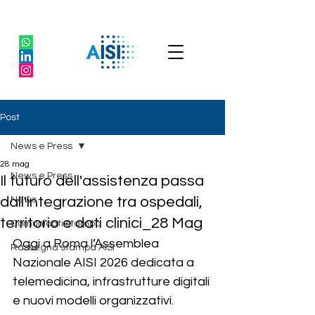
Post
News e Press
28 mag
News e Press
Il futuro dell'assistenza passa
dall'integrazione tra ospedali,
News
territorio e dati clinici_28 Mag
Comunicati stampa
Oggi a Roma l’Assemblea 
Rassegna stampa AISI
Nazionale AISI 2026 dedicata a 
telemedicina, infrastrutture digitali 
e nuovi modelli organizzativi. 