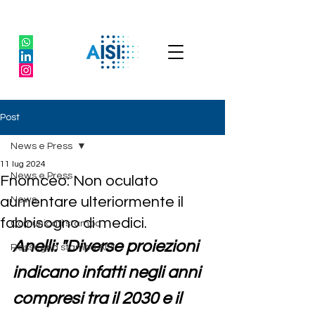
Post
News e Press
11 lug 2024
News e Press
Fnomceo: Non oculato
aumentare ulteriormente il
News
fabbisogno di medici.
Comunicati stampa
Anelli: "Diverse proiezioni 
Rassegna stampa AISI
indicano infatti negli anni 
compresi tra il 2030 e il 