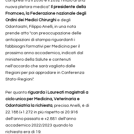
compresi tra il 2030 e il 2032 l'inizio di una 
nuova pletora medica". 
Il presidente della 
Fnomceo, la Federazione nazionale degli 
Ordini dei Medici Chirurghi 
e degli 
Odontoiatri, Filippo Anelli, in una nota 
prende atto "con preoccupazione delle 
anticipazioni di stampa riguardanti i 
fabbisogni formativi per Medicina per il 
prossimo anno accademico, indicati dal 
ministero della Salute e contenuti 
nell'accordo che sarà vagliato dalle 
Regioni per poi approdare in Conferenza 
Stato-Regioni".   
Per quanto 
riguarda i Laureati magistrali a 
ciclo unico per Medicina, Veterinaria e 
Odontoiatria la richiesta
, precisa Anelli, è di 
22.188 (+1.272 in più rispetto ai 20.916 
dell'anno passato e +2.881 dell'anno 
accademico 2022/2023 quando la 
richiesta era di 19.