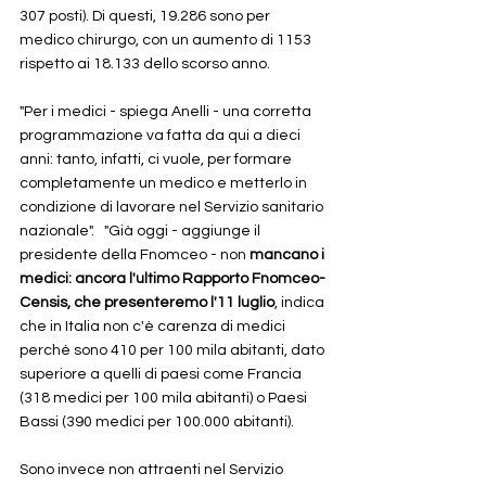
307 posti). Di questi, 19.286 sono per 
medico chirurgo, con un aumento di 1153 
rispetto ai 18.133 dello scorso anno. 
"Per i medici - spiega Anelli - una corretta 
programmazione va fatta da qui a dieci 
anni: tanto, infatti, ci vuole, per formare 
completamente un medico e metterlo in 
condizione di lavorare nel Servizio sanitario 
nazionale".   "Già oggi - aggiunge il 
presidente della Fnomceo - non
 mancano i 
medici: ancora l'ultimo Rapporto Fnomceo-
Censis, che presenteremo l'11 luglio
, indica 
che in Italia non c'è carenza di medici 
perché sono 410 per 100 mila abitanti, dato 
superiore a quelli di paesi come Francia 
(318 medici per 100 mila abitanti) o Paesi 
Bassi (390 medici per 100.000 abitanti). 
Sono invece non attraenti nel Servizio 