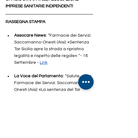
IMPRESE SANITARIE INDIPENDENTI 
RASSEGNA STAMPA
Assocare News: 
" 
Farmacie dei Servizi. 
Saccomanno-Onesti (Aisi): «Sentenza 
Tar Sicilia apre la strada a ripristino 
legalità e rispetto delle regole».
" 
- 18 
Settembre - 
Link
La Voce del Parlamento:
" 
Salute, caso 
Farmacie dei Servizi. Saccomanno-
Onesti (Aisi): «La sentenza del Tar 
Sicilia apre la strada al ripristino della 
legalità e al rispetto delle regole».
"
 - 
18 Settembre - 
Lin
k
Coina News
: 
"
Aisi, Associazione 
Imprese Sanitarie Indipendenti: bene 
sentenza Tar Sicilia su Farmacie dei 