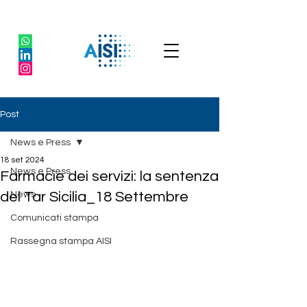
Post
News e Press
18 set 2024
News e Press
Farmacie dei servizi: la sentenza
del Tar Sicilia_18 Settembre
News
Comunicati stampa
Rassegna stampa AISI