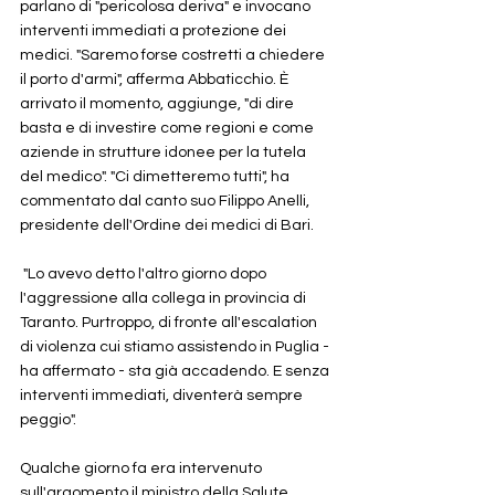
parlano di "pericolosa deriva" e invocano 
interventi immediati a protezione dei 
medici. "Saremo forse costretti a chiedere 
il porto d'armi", afferma Abbaticchio. È 
arrivato il momento, aggiunge, "di dire 
basta e di investire come regioni e come 
aziende in strutture idonee per la tutela 
del medico". "Ci dimetteremo tutti", ha 
commentato dal canto suo Filippo Anelli, 
presidente dell'Ordine dei medici di Bari.
 "Lo avevo detto l'altro giorno dopo 
l'aggressione alla collega in provincia di 
Taranto. Purtroppo, di fronte all'escalation 
di violenza cui stiamo assistendo in Puglia - 
ha affermato - sta già accadendo. E senza 
interventi immediati, diventerà sempre 
peggio".
Qualche giorno fa era intervenuto 
sull'argomento il ministro della Salute, 