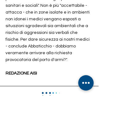
sanitari e sociali". Non è più "accettabile - 
attacca - che in zone isolate e in ambienti 
non idonei i medici vengano esposti a 
situazioni sgradevoli sia ambientali che a 
rischio di aggressioni sia verbali che 
fisiche. Per dare sicurezza ai nostri medici 
- conclude Abbaticchio - dobbiamo 
veramente arrivare alla richiesta 
provocatoria del porto d'armi?".
REDAZIONE AISI
Indirizzo:
Via Francesco Paciotti, 30 – 00176 Roma
Email: