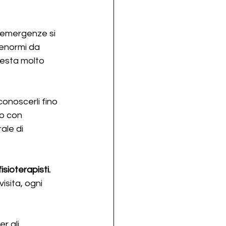
e emergenze si 
enormi da 
resta molto 
onoscerli fino 
o con 
ale di 
sioterapisti. 
isita, ogni 
r gli 