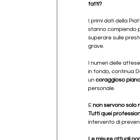
fatti?
I primi dati della P
stanno compiendo pi
superare sulle prest
grave. 
I numeri delle attes
in fondo, continua D
un 
coraggioso piano
personale. 
E 
non servono solo me
Tutti quei profession
intervento di preven
Le misure attuali n