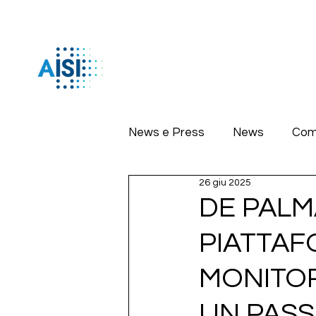
News e Press
News
Com
26 giu 2025
DE PALM
PIATTAF
MONITOR
UN PASS