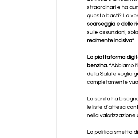
straordinari e ha a
questo basti? La ve
scarseggia e delle r
sulle assunzioni, sbl
realmente incisiva
”.
La piattaforma digit
benzina.
 “Abbiamo l’
della Salute voglia g
completamente vuot
La sanità ha bisogno 
le liste d’attesa con
nella valorizzazione 
La politica smetta di 