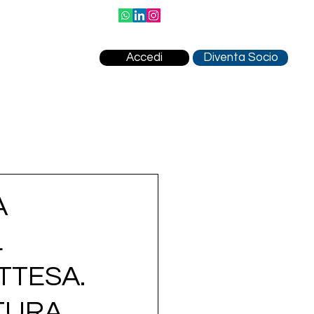
Accedi
Diventa Socio
A
L
TTESA.
TTURA