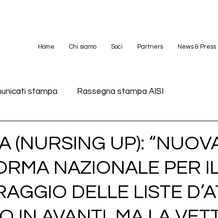
Home
Chi siamo
Soci
Partners
News & Press
unicati stampa
Rassegna stampa AISI
A (NURSING UP): “NUOV
ORMA NAZIONALE PER I
AGGIO DELLE LISTE D’A
O IN AVANTI, MA LA VE