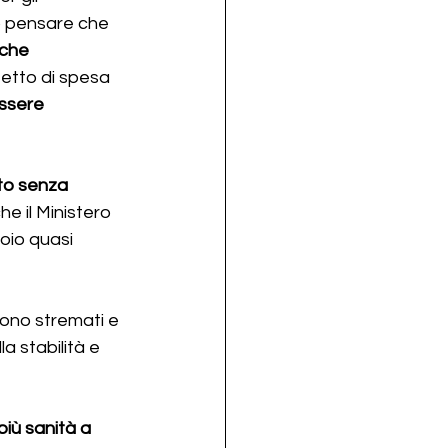
ò pensare che 
 che 
 tetto di spesa 
ssere 
to senza 
e il Ministero 
oio quasi 
sono stremati e 
a stabilità e 
più sanità a 