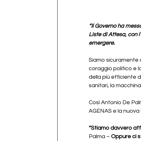
“Il Governo ha messo
Liste di Attesa, con 
emergere. 
Siamo sicuramente di
coraggio politico e 
della più efficiente 
sanitari, la macchin
Così Antonio De Pal
AGENAS e la nuova inf
“Stiamo davvero affr
Palma – 
Oppure ci st