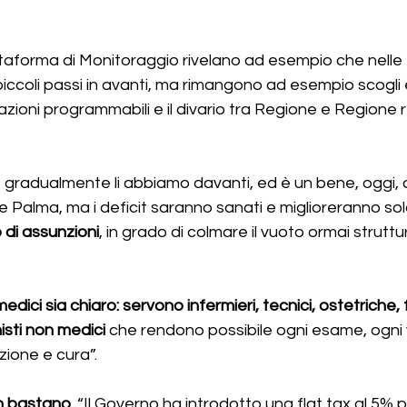
iattaforma di Monitoraggio rivelano ad esempio che nell
ccoli passi in avanti, ma rimangono ad esempio scogli 
azioni programmabili e il divario tra Regione e Regione 
e gradualmente li abbiamo davanti, ed è un bene, oggi, c
e Palma, ma i deficit saranno sanati e miglioreranno sol
 di assunzioni
, in grado di colmare il vuoto ormai struttur
dici sia chiaro: servono infermieri, tecnici, ostetriche, fi
isti non medici
 che rendono possibile ogni esame, ogni v
zione e cura”.
on bastano
. “Il Governo ha introdotto una flat tax al 5% pe