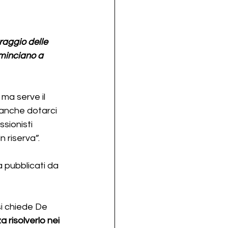
aggio delle 
ominciano a 
ma serve il 
 anche dotarci 
sionisti 
 riserva”.
 pubblicati da 
si chiede De 
a risolverlo nei 