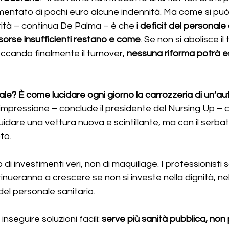
umentato di pochi euro alcune indennità. Ma come si pu
rità – continua De Palma – è che 
i deficit del personale
isorse insufficienti restano e come
. Se non si abolisce il
occando finalmente il turnover, 
nessuna riforma potrà e
ale? È come lucidare ogni giorno la carrozzeria di un’au
impressione – conclude il presidente del Nursing Up – ch
uidare una vettura nuova e scintillante, ma con il serbat
o. 
di investimenti veri, non di maquillage. I professionisti 
tinueranno a crescere se non si investe nella dignità, nell
del personale sanitario. 
inseguire soluzioni facili: 
serve più sanità pubblica, non 