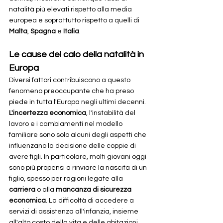
natalità più elevati rispetto alla media 
europea e soprattutto rispetto a quelli di 
Malta
, 
Spagna
 e 
Italia
.
Le cause del calo della natalità in 
Europa
Diversi fattori contribuiscono a questo 
fenomeno preoccupante che ha preso 
piede in tutta l'Europa negli ultimi decenni. 
L'incertezza economica
, l'instabilità del 
lavoro e i cambiamenti nel modello 
familiare sono solo alcuni degli aspetti che 
influenzano la decisione delle coppie di 
avere figli. In particolare, molti giovani oggi 
sono più propensi a rinviare la nascita di un 
figlio, spesso per ragioni legate alla 
carriera
 o alla 
mancanza di sicurezza 
economica
. La difficoltà di accedere a 
servizi di assistenza all'infanzia, insieme 
all'alto costo della vita e delle abitazioni, 