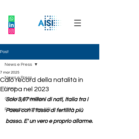
Post
News e Press
7 mar 2025
News e Press
Calo record della natalità in
Europa nel 2023
News
Comunicati stampa
Solo 3,67 milioni di nati, Italia tra i 
Rassegna stampa AISI
Paesi con il tasso di fertilità più 
basso. E' un vero e proprio allarme.