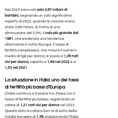
Nel 2023 sono nati 
solo 3,67 milioni di 
bambini
, segnando un calo significativo 
rispetto al 2022, quando le nascite erano 
state 3,88 milioni. Si tratta di una 
diminuzione del 5,4%, il 
calo più grande dal 
1961
, che evidenzia una tendenza 
allarmante in tutta l'Europa. Il tasso di 
fertilità complessivo, che misura il numero 
medio di figli per donna, è sceso a 
1,38 nati 
vivi per donna
, rispetto a 
1,46 nel 2022
 e a 
1,53 nel 2021
.
La situazione in Italia: uno dei tassi 
di fertilità più bassi d'Europa
L'Italia continua a trovarsi tra i Paesi con il 
tasso di fertilità più basso, registrando un 
valore di 
1,21 nati vivi per donna
 nel 2023. 
Questo dato si colloca ben al di sotto della 
media europea di 
1,38
, posizionando l'Italia 