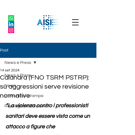
Post
News e Press
14 set 2024
News e Press
Calandra (FNO TSRM PSTRP):
su aggressioni serve revisione
News
normative
Comunicati stampa
“La violenza contro i professionisti 
Rassegna stampa AISI
sanitari deve essere vista come un 
attacco a figure che 