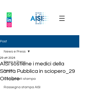
Post
News e Press
29 ott 2024
News e Press
AISI sostiene i medici della
Sanità Pubblica in sciopero_29
News
Ottobre
Comunicati stampa
Rassegna stampa AISI